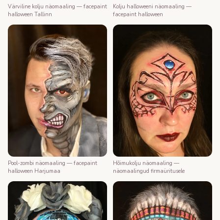
Värviline kolju näomaaling — facepaint
Kolju halloweeni näomaaling —
halloween Tallinn
facepaint halloween
Pool-zombi näomaaling — facepaint
Hõimukolju näomaaling —
halloween Harjumaa
näomaalingud firmaüritusele