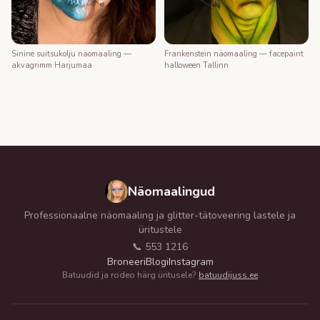
Frankenstein näomaaling — facepaint
Sinine suitsukolju näomaaling —
halloween Tallinn
akvagrimm Harjumaa
Näomaalingud
Professionaalne näomaaling ja glitter-tätoveering lastele ja
üritustele
📞 553 1216
Broneeri
Blogi
Instagram
Batuudid ja rodeo härg üritusele?
batuudijuss.ee