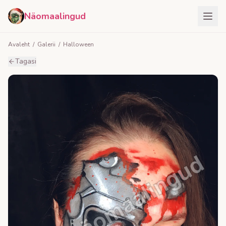
Näomaalingud
Avaleht
/
Galerii
/
Halloween
Tagasi