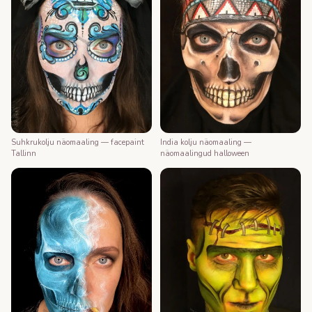
Suhkrukolju näomaaling — facepaint
India kolju näomaaling —
Tallinn
näomaalingud halloween