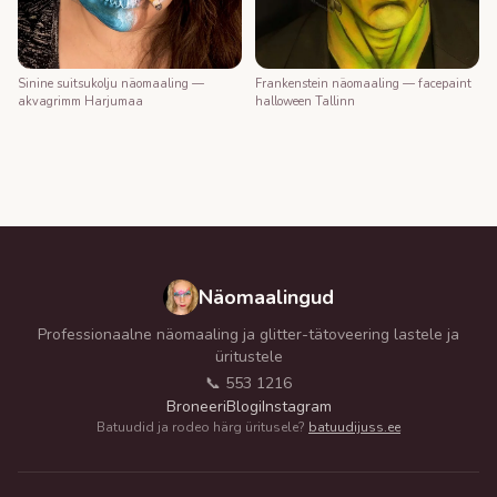
Frankenstein näomaaling — facepaint
Sinine suitsukolju näomaaling —
halloween Tallinn
akvagrimm Harjumaa
Näomaalingud
Professionaalne näomaaling ja glitter-tätoveering lastele ja
üritustele
📞 553 1216
Broneeri
Blogi
Instagram
Batuudid ja rodeo härg üritusele?
batuudijuss.ee