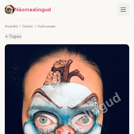
Näomaalingud
Avaleht
/
Galerii
/
Halloween
Tagasi