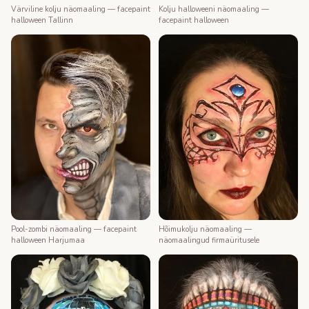
Värviline kolju näomaaling — facepaint
Kolju halloweeni näomaaling —
halloween Tallinn
facepaint halloween
Pool-zombi näomaaling — facepaint
Hõimukolju näomaaling —
halloween Harjumaa
näomaalingud firmaüritusele