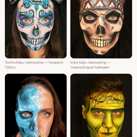
Suhkrukolju näomaaling — facepaint
India kolju näomaaling —
Tallinn
näomaalingud halloween