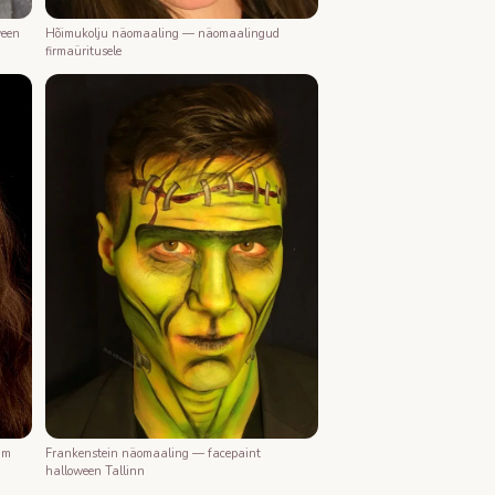
ween
Hõimukolju näomaaling — näomaalingud
firmaüritusele
Frankenstein näomaaling — facepaint
mm
halloween Tallinn