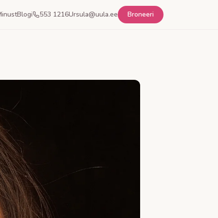
inust
Blogi
553 1216
Ursula@uula.ee
Broneeri