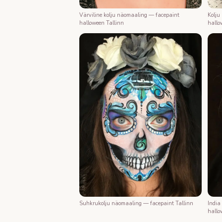
Värviline kolju näomaaling — facepaint
Kolju
halloween Tallinn
hallo
Suhkrukolju näomaaling — facepaint Tallinn
India
hallo