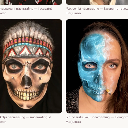
 halloweeni näomaaling — facepaint
Pool-zombi näomaaling — facepaint hallo
ween
Harjumaa
 kolju näomaaling — näomaalingud
Sinine suitsukolju näomaaling — akvagri
ween
Harjumaa