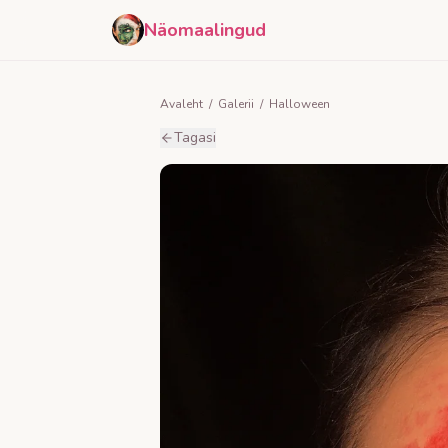
Näomaalingud
Avaleht
/
Galerii
/
Halloween
Tagasi