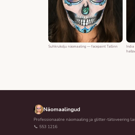
Suhkrukolju näomaaling — facepaint Tallinn
India
hallo
Näomaalingud
Professionaalne näomaaling ja glitter-tätoveering las
📞 553 1216