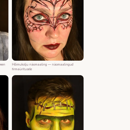
ween
Hõimukolju näomaaling — näomaalingud
firmaüritusele