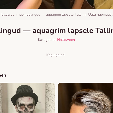
Halloween näomaalingud — aquagrim lapsele Tallinn | Uula näomaalij
ngud — aquagrim lapsele Tallin
Kategooria:
Halloween
Kogu galerii
een