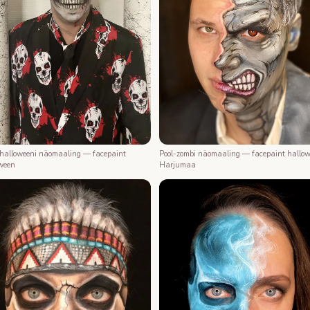
 halloweeni näomaaling — facepaint
Pool-zombi näomaaling — facepaint hallo
ween
Harjumaa