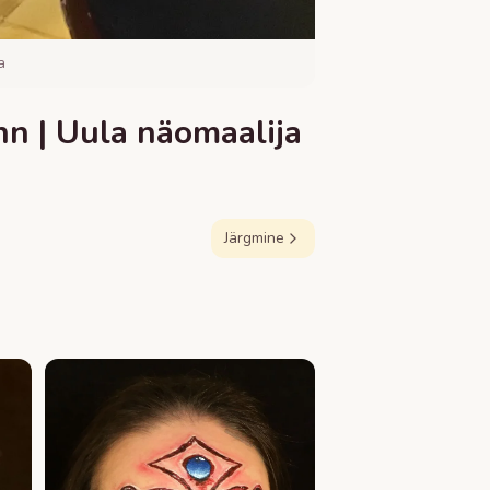
a
n | Uula näomaalija
Järgmine