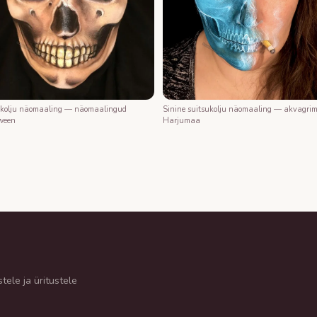
 kolju näomaaling — näomaalingud
Sinine suitsukolju näomaaling — akvagri
ween
Harjumaa
tele ja üritustele