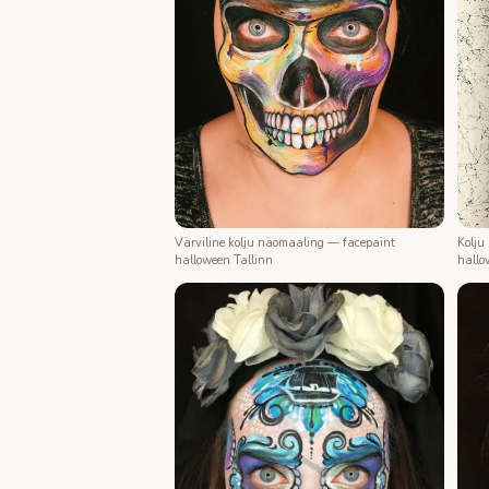
Värviline kolju näomaaling — facepaint
Kolju
halloween Tallinn
hallo