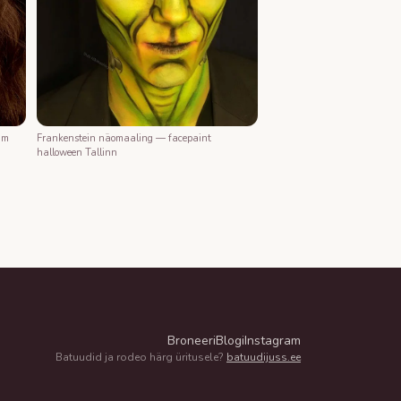
Frankenstein näomaaling — facepaint
mm
halloween Tallinn
Broneeri
Blogi
Instagram
Batuudid ja rodeo härg üritusele?
batuudijuss.ee