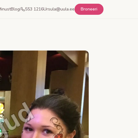
inust
Blogi
553 1216
Ursula@uula.ee
Broneeri