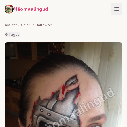
Näomaalingud
Avaleht
/
Galerii
/
Halloween
Tagasi