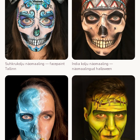
Suhkrukolju näomaaling — facepaint
India kolju näomaaling —
Tallinn
näomaalingud halloween