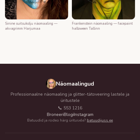
Frankenstein näomaaling — facepaint
Sinine suitsukolju näomaaling —
halloween Tallinn
akvagrimm Harjumaa
Näomaalingud
Professionaalne näomaaling ja glitter-tätoveering lastele ja
üritustele
📞 553 1216
Broneeri
Blogi
Instagram
Batuudid ja rodeo härg üritusele?
batuudijuss.ee