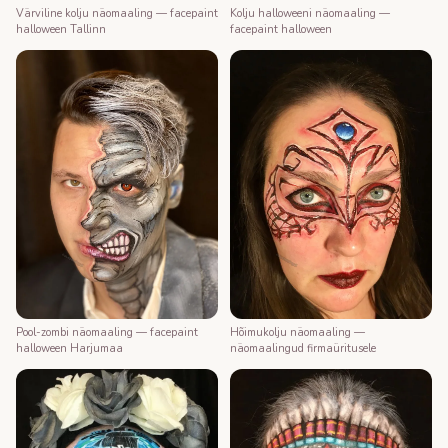
Värviline kolju näomaaling — facepaint
Kolju halloweeni näomaaling —
halloween Tallinn
facepaint halloween
Pool-zombi näomaaling — facepaint
Hõimukolju näomaaling —
halloween Harjumaa
näomaalingud firmaüritusele