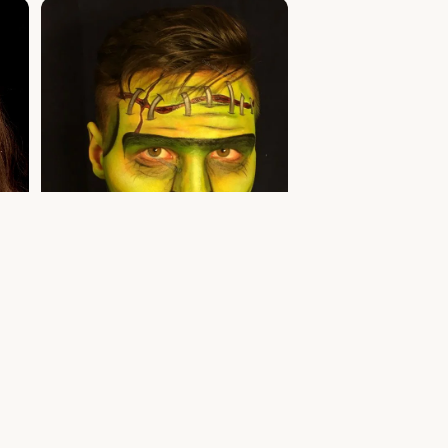
Frankenstein näomaaling — facepaint
mm
halloween Tallinn