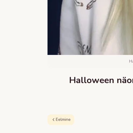
H
Halloween näom
Eelmine