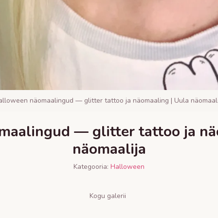
alloween näomaalingud — glitter tattoo ja näomaaling | Uula näomaali
aalingud — glitter tattoo ja nä
näomaalija
Kategooria:
Halloween
Kogu galerii