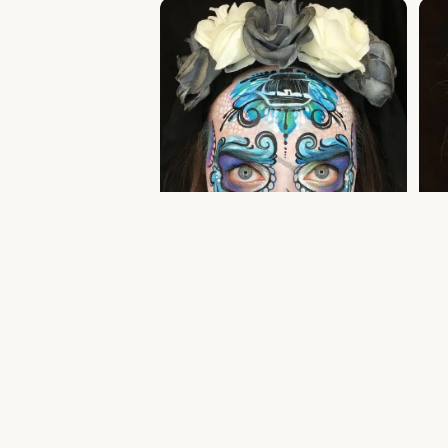
Suhkrukolju näomaaling — facepaint Tallinn
India
hallo