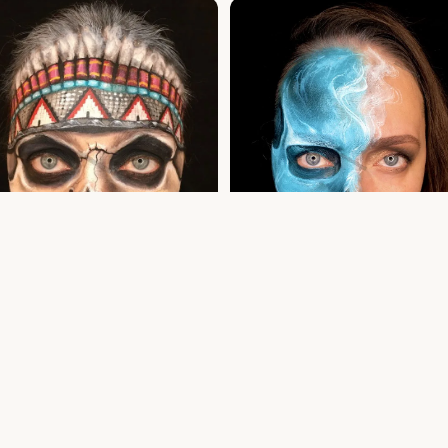
 kolju näomaaling — näomaalingud
Sinine suitsukolju näomaaling — akvagri
ween
Harjumaa