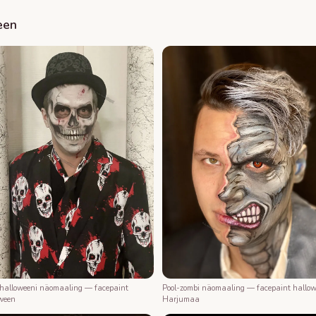
een
 halloweeni näomaaling — facepaint
Pool-zombi näomaaling — facepaint hallo
ween
Harjumaa