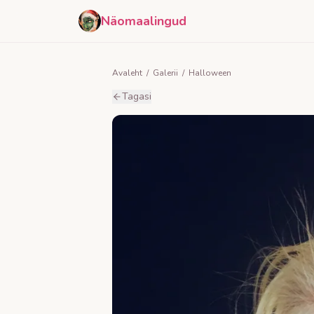
Näomaalingud
Avaleht
/
Galerii
/
Halloween
Tagasi