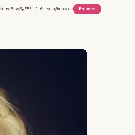
inust
Blogi
553 1216
Ursula@uula.ee
Broneeri