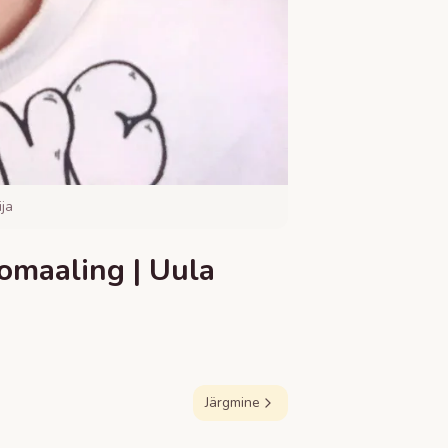
ja
omaaling | Uula
Järgmine