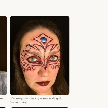
ween
Hõimukolju näomaaling — näomaalingud
firmaüritusele