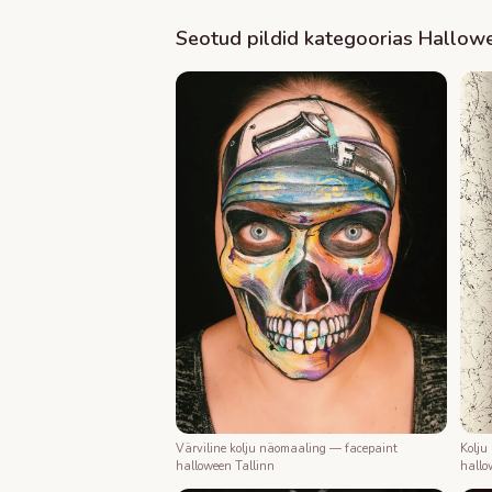
Seotud pildid kategoorias
Hallow
Värviline kolju näomaaling — facepaint
Kolju
halloween Tallinn
hallo