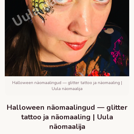
Halloween näomaalingud — glitter tattoo ja näomaaling |
Uula näomaalija
Halloween näomaalingud — glitter
tattoo ja näomaaling | Uula
näomaalija