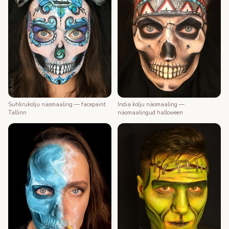
Suhkrukolju näomaaling — facepaint
India kolju näomaaling —
Tallinn
näomaalingud halloween