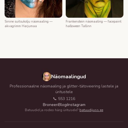
Frankenstein näomaaling — facepaint
Sinine suitsukolju näomaaling —
halloween Tallinn
akvagrimm Harjumaa
Näomaalingud
Professionaalne näomaaling ja glitter-tätoveering lastele ja
üritustele
📞 553 1216
Broneeri
Blogi
Instagram
Batuudid ja rodeo härg üritusele?
batuudijuss.ee