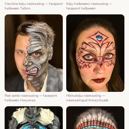
Värviline kolju näomaaling — facepaint
Kolju halloweeni näomaaling —
halloween Tallinn
facepaint halloween
Pool-zombi näomaaling — facepaint
Hõimukolju näomaaling —
halloween Harjumaa
näomaalingud firmaüritusele