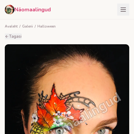
Näomaalingud
Avaleht
/
Galerii
/
Halloween
Tagasi