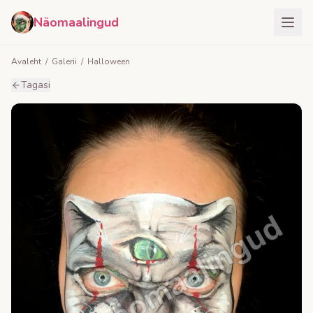
Näomaalingud
Avaleht
/
Galerii
/
Halloween
Tagasi