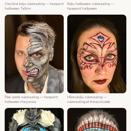
Värviline kolju näomaaling — facepaint
Kolju halloweeni näomaaling —
halloween Tallinn
facepaint halloween
Pool-zombi näomaaling — facepaint
Hõimukolju näomaaling —
halloween Harjumaa
näomaalingud firmaüritusele