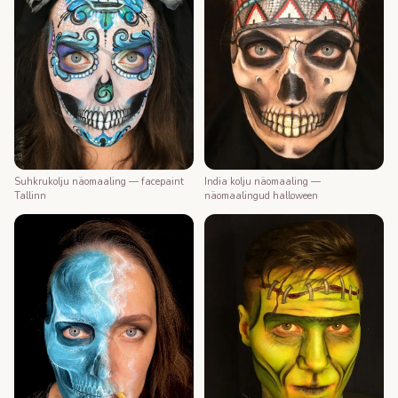
Suhkrukolju näomaaling — facepaint
India kolju näomaaling —
Tallinn
näomaalingud halloween