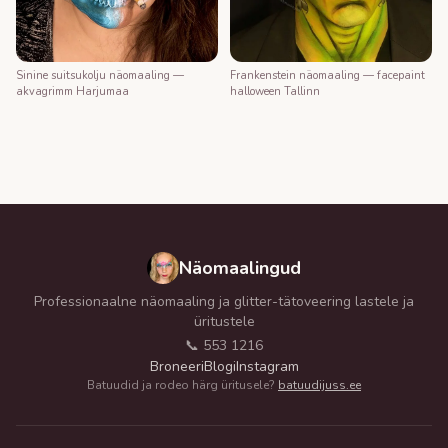
Frankenstein näomaaling — facepaint
Sinine suitsukolju näomaaling —
halloween Tallinn
akvagrimm Harjumaa
Näomaalingud
Professionaalne näomaaling ja glitter-tätoveering lastele ja
üritustele
📞 553 1216
Broneeri
Blogi
Instagram
Batuudid ja rodeo härg üritusele?
batuudijuss.ee