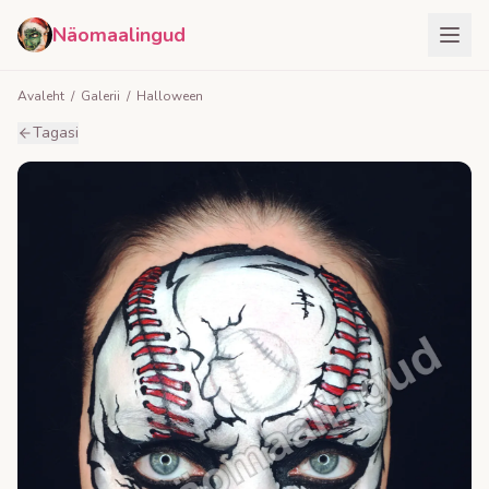
Näomaalingud
Avaleht
/
Galerii
/
Halloween
Tagasi