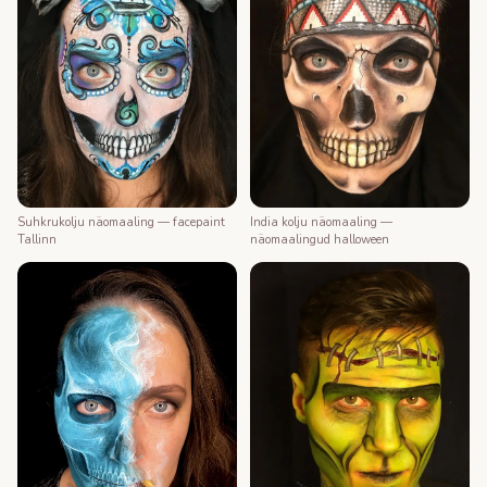
Suhkrukolju näomaaling — facepaint
India kolju näomaaling —
Tallinn
näomaalingud halloween