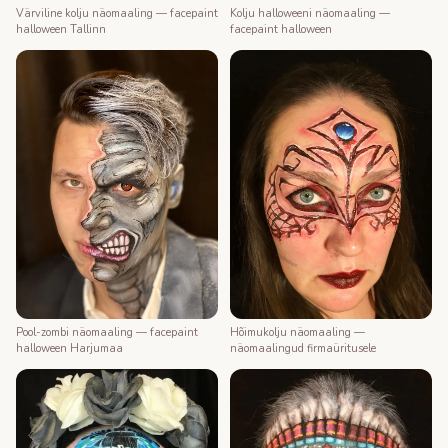
Värviline kolju näomaaling — facepaint
Kolju halloweeni näomaaling —
halloween Tallinn
facepaint halloween
Pool-zombi näomaaling — facepaint
Hõimukolju näomaaling —
halloween Harjumaa
näomaalingud firmaüritusele