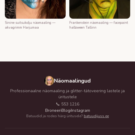
Frankenstein näomaaling — facepaint
Sinine suitsukolju näomaaling —
halloween Tallinn
akvagrimm Harjumaa
Näomaalingud
Professionaalne näomaaling ja glitter-tätoveering lastele ja
üritustele
📞 553 1216
Broneeri
Blogi
Instagram
Batuudid ja rodeo härg üritusele?
batuudijuss.ee