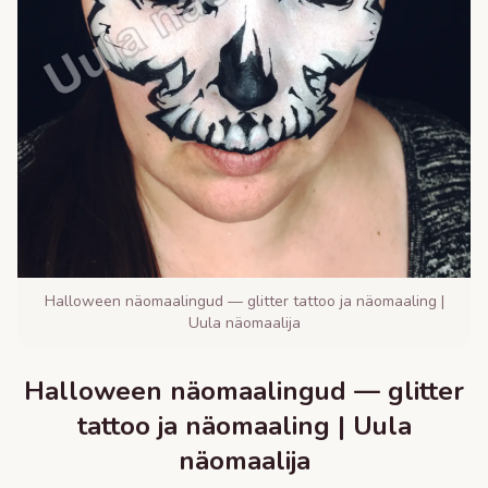
Halloween näomaalingud — glitter tattoo ja näomaaling |
Uula näomaalija
Halloween näomaalingud — glitter
tattoo ja näomaaling | Uula
näomaalija