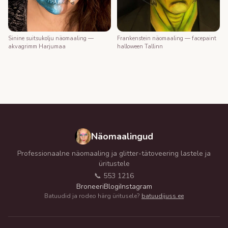
Frankenstein näomaaling — facepaint
Sinine suitsukolju näomaaling —
halloween Tallinn
akvagrimm Harjumaa
Näomaalingud
Professionaalne näomaaling ja glitter-tätoveering lastele ja
üritustele
📞 553 1216
Broneeri
Blogi
Instagram
Batuudid ja rodeo härg üritusele?
batuudijuss.ee