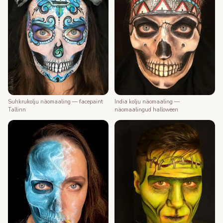
Suhkrukolju näomaaling — facepaint
India kolju näomaaling —
Tallinn
näomaalingud halloween