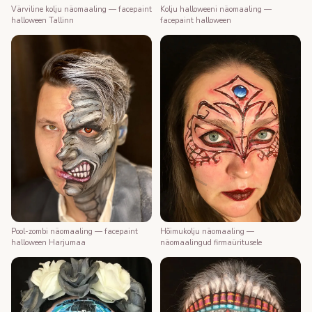
Värviline kolju näomaaling — facepaint
Kolju halloweeni näomaaling —
halloween Tallinn
facepaint halloween
Pool-zombi näomaaling — facepaint
Hõimukolju näomaaling —
halloween Harjumaa
näomaalingud firmaüritusele