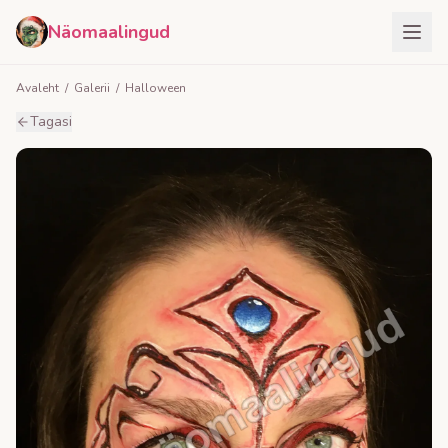
Näomaalingud
Avaleht
/
Galerii
/
Halloween
Tagasi