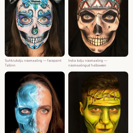
Suhkrukolju näomaaling — facepaint
India kolju näomaaling —
Tallinn
näomaalingud halloween