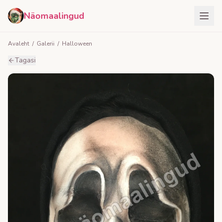
Näomaalingud
Avaleht
/
Galerii
/
Halloween
Tagasi