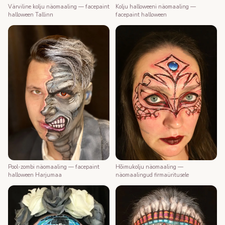
Värviline kolju näomaaling — facepaint
Kolju halloweeni näomaaling —
halloween Tallinn
facepaint halloween
Pool-zombi näomaaling — facepaint
Hõimukolju näomaaling —
halloween Harjumaa
näomaalingud firmaüritusele