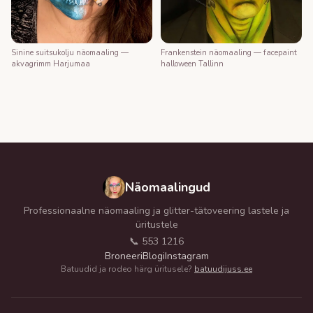
Frankenstein näomaaling — facepaint
Sinine suitsukolju näomaaling —
halloween Tallinn
akvagrimm Harjumaa
Näomaalingud
Professionaalne näomaaling ja glitter-tätoveering lastele ja
üritustele
📞 553 1216
Broneeri
Blogi
Instagram
Batuudid ja rodeo härg üritusele?
batuudijuss.ee