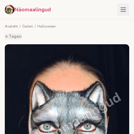
Näomaalingud
Avaleht
/
Galerii
/
Halloween
Tagasi