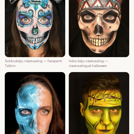
Suhkrukolju näomaaling — facepaint
India kolju näomaaling —
Tallinn
näomaalingud halloween