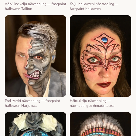
Värviline kolju näomaaling — facepaint
Kolju halloweeni näomaaling —
halloween Tallinn
facepaint halloween
Pool-zombi näomaaling — facepaint
Hõimukolju näomaaling —
halloween Harjumaa
näomaalingud firmaüritusele