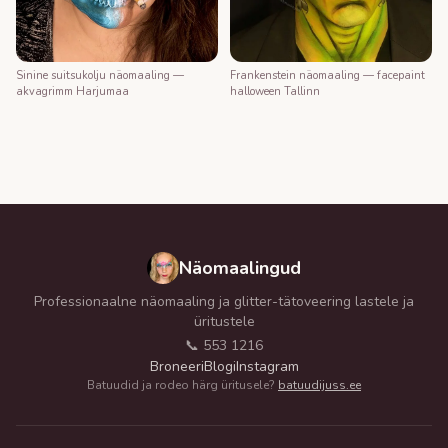
Frankenstein näomaaling — facepaint
Sinine suitsukolju näomaaling —
halloween Tallinn
akvagrimm Harjumaa
Näomaalingud
Professionaalne näomaaling ja glitter-tätoveering lastele ja
üritustele
📞 553 1216
Broneeri
Blogi
Instagram
Batuudid ja rodeo härg üritusele?
batuudijuss.ee