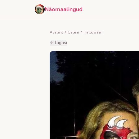
Näomaalingud
Avaleht
/
Galerii
/
Halloween
Tagasi