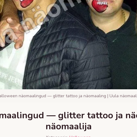
alloween näomaalingud — glitter tattoo ja näomaaling | Uula näomaali
aalingud — glitter tattoo ja nä
näomaalija