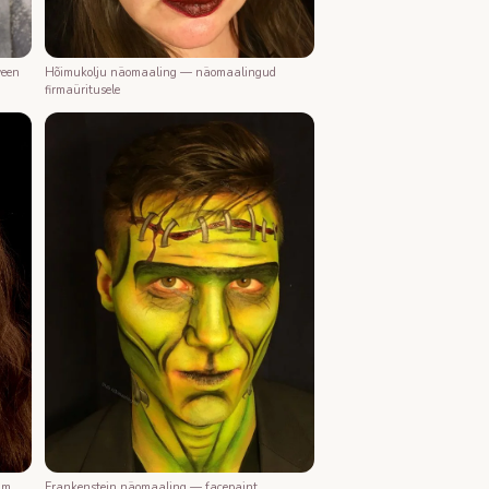
ween
Hõimukolju näomaaling — näomaalingud
firmaüritusele
Frankenstein näomaaling — facepaint
mm