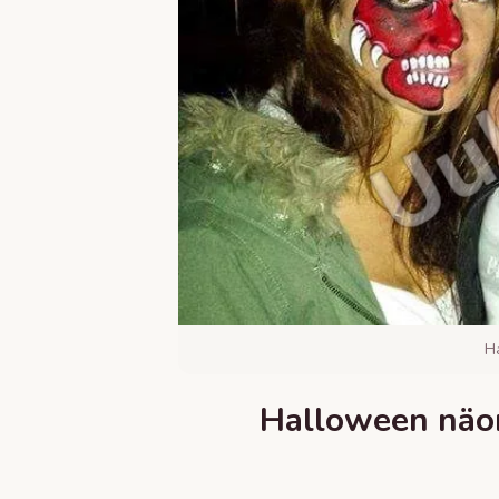
H
Halloween näom