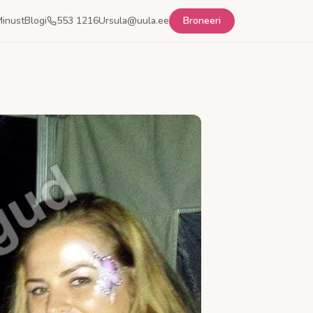
inust
Blogi
553 1216
Ursula@uula.ee
Broneeri