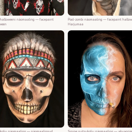
 halloweeni näomaaling — facepaint
Pool-zombi näomaaling — facepaint hallo
ween
Harjumaa
 kolju näomaaling — näomaalingud
Sinine suitsukolju näomaaling — akvagri