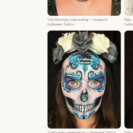
Värviline kolju näomaaling — facepaint
Kolju
halloween Tallinn
hallo
Suhkrukolju näomaaling — facepaint Tallinn
India