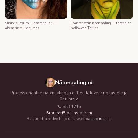
Frankenstein näomaaling — facepaint
Sinine suitsukolju näomaaling —
halloween Tallinn
akvagrimm Harjumaa
Näomaalingud
Professionaalne näomaaling ja glitter-tätoveering lastele ja
üritustele
📞 553 1216
Broneeri
Blogi
Instagram
Batuudid ja rodeo härg üritusele?
batuudijuss.ee