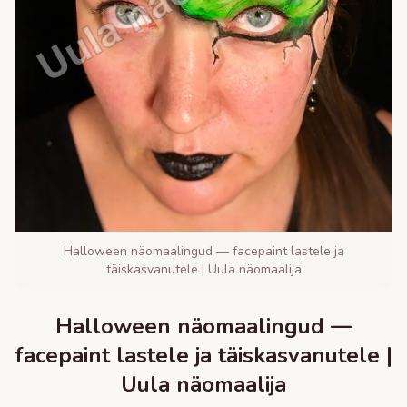
Halloween näomaalingud — facepaint lastele ja
täiskasvanutele | Uula näomaalija
Halloween näomaalingud —
facepaint lastele ja täiskasvanutele |
Uula näomaalija