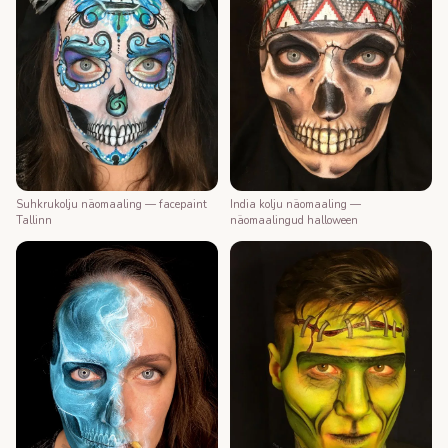
Suhkrukolju näomaaling — facepaint
India kolju näomaaling —
Tallinn
näomaalingud halloween