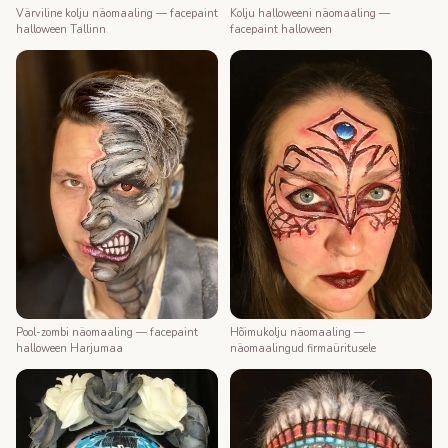
Värviline kolju näomaaling — facepaint
Kolju halloweeni näomaaling —
halloween Tallinn
facepaint halloween
Pool-zombi näomaaling — facepaint
Hõimukolju näomaaling —
halloween Harjumaa
näomaalingud firmaüritusele