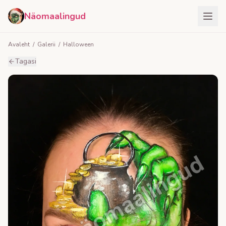
Näomaalingud
Avaleht
/
Galerii
/
Halloween
Tagasi