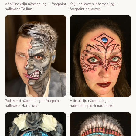
Värviline kolju näomaaling — facepaint
Kolju halloweeni näomaaling —
halloween Tallinn
facepaint halloween
Pool-zombi näomaaling — facepaint
Hõimukolju näomaaling —
halloween Harjumaa
näomaalingud firmaüritusele