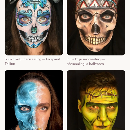
Suhkrukolju näomaaling — facepaint
India kolju näomaaling —
Tallinn
näomaalingud halloween