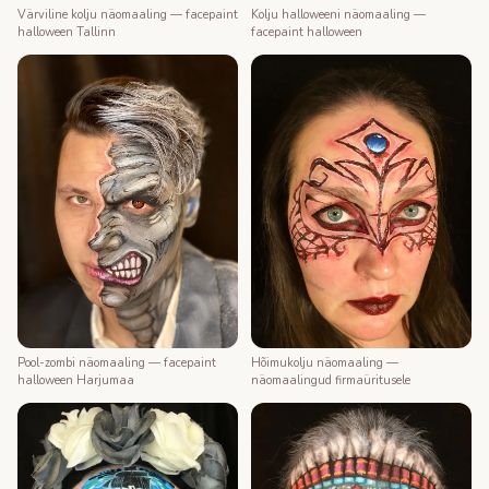
Värviline kolju näomaaling — facepaint
Kolju halloweeni näomaaling —
halloween Tallinn
facepaint halloween
Pool-zombi näomaaling — facepaint
Hõimukolju näomaaling —
halloween Harjumaa
näomaalingud firmaüritusele