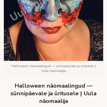
Halloween näomaalingud — sünnipäevale ja üritusele |
Uula näomaalija
Halloween näomaalingud —
sünnipäevale ja üritusele | Uula
näomaalija