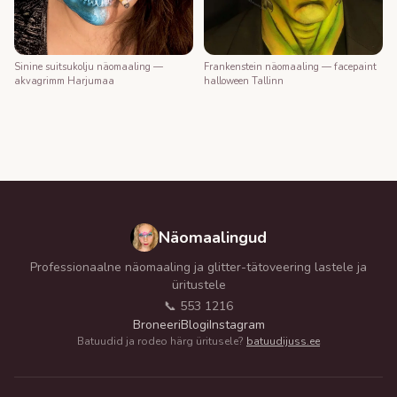
Frankenstein näomaaling — facepaint
Sinine suitsukolju näomaaling —
halloween Tallinn
akvagrimm Harjumaa
Näomaalingud
Professionaalne näomaaling ja glitter-tätoveering lastele ja
üritustele
📞 553 1216
Broneeri
Blogi
Instagram
Batuudid ja rodeo härg üritusele?
batuudijuss.ee