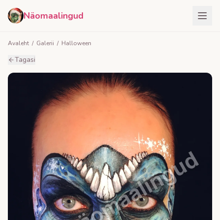
Näomaalingud
Avaleht
/
Galerii
/
Halloween
Tagasi