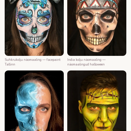
Suhkrukolju näomaaling — facepaint
India kolju näomaaling —
Tallinn
näomaalingud halloween