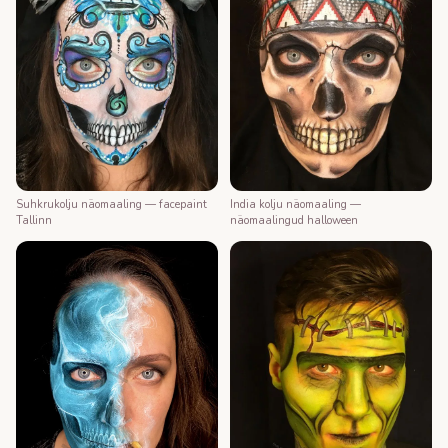
Suhkrukolju näomaaling — facepaint
India kolju näomaaling —
Tallinn
näomaalingud halloween