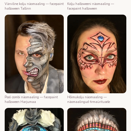
Värviline kolju näomaaling — facepaint
Kolju halloweeni näomaaling —
halloween Tallinn
facepaint halloween
Pool-zombi näomaaling — facepaint
Hõimukolju näomaaling —
halloween Harjumaa
näomaalingud firmaüritusele