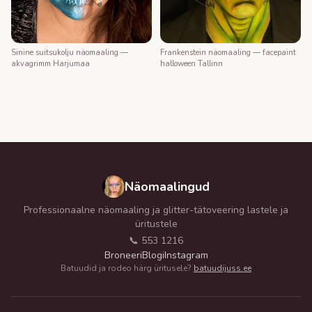
Frankenstein näomaaling — facepaint
Sinine suitsukolju näomaaling —
halloween Tallinn
akvagrimm Harjumaa
Näomaalingud
Professionaalne näomaaling ja glitter-tätoveering lastele ja
üritustele
📞 553 1216
Broneeri
Blogi
Instagram
Batuudid ja rodeo härg üritusele?
batuudijuss.ee