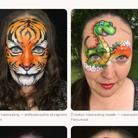
r näomaaling — professionaalne akvagrimm
Draakon näomaaling lapsele — näomaali
nn
Harjumaal