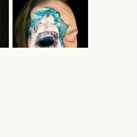
ele
Hai näomaaling — akvagrimm poistele