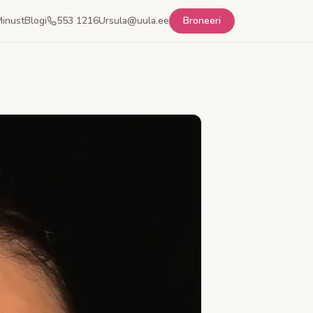
inust
Blogi
553 1216
Ursula@uula.ee
Broneeri