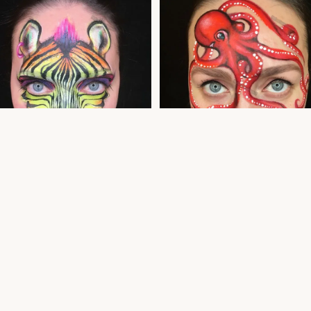
line sebra näomaaling — näomaalingud
Kaheksajalg näomaaling — aquagrim laps
ele