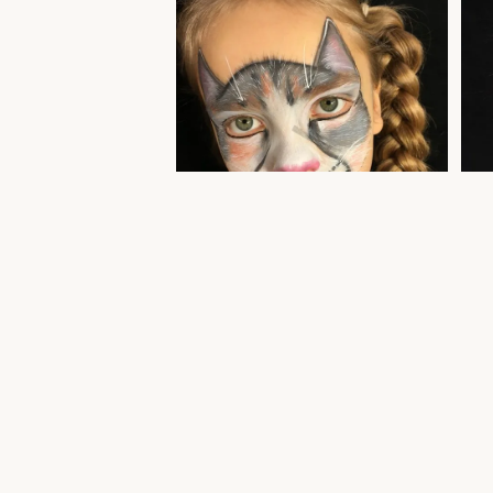
Kass näomaaling lapsele — akvagrimm Tallinn
Värvi
üritus