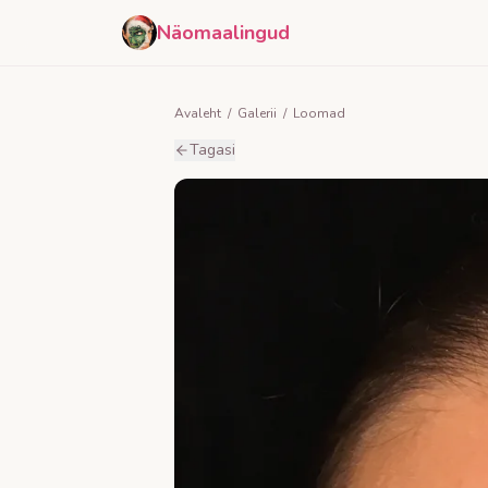
Näomaalingud
Avaleht
/
Galerii
/
Loomad
Tagasi