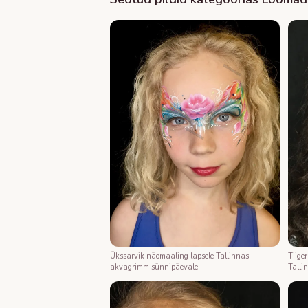
Tiige
Ükssarvik näomaaling lapsele Tallinnas —
Talli
akvagrimm sünnipäevale