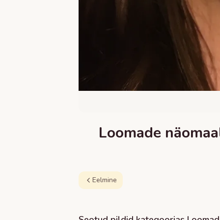
Loomade näomaali
Eelmine
Seotud pildid kategoorias
Loomad