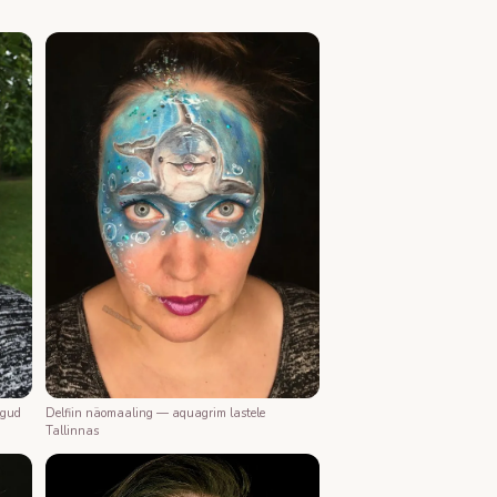
ngud
Delfiin näomaaling — aquagrim lastele
Tallinnas