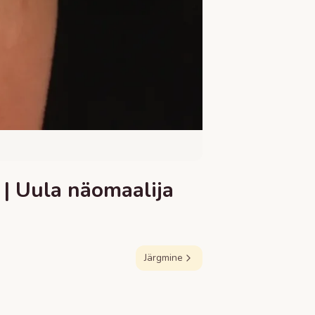
| Uula näomaalija
Järgmine