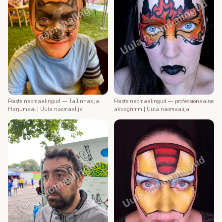
Poiste näomaalingud — Tallinnas ja
Poiste näomaalingud — professionaalne
Harjumaal | Uula näomaalija
akvagrimm | Uula näomaalija