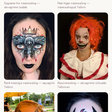
Sügisene hiir näomaaling —
Pool-tiiger näomaaling —
akvagrimm lastele
näomaalingud Tallinn
Ronk krooniga näomaaling — aquagrim
Klounimaaling — akvagrimm üritusele
Tallinn
Tallinnas