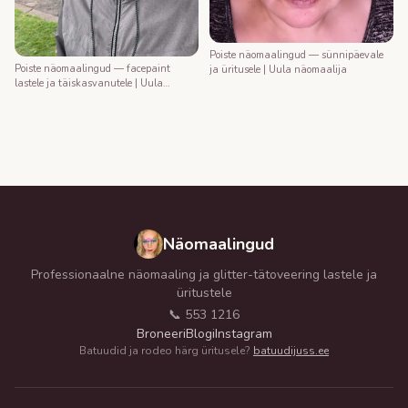
Poiste näomaalingud — sünnipäevale
Poiste näomaalingud — facepaint
ja üritusele | Uula näomaalija
lastele ja täiskasvanutele | Uula
näomaalija
Näomaalingud
Professionaalne näomaaling ja glitter-tätoveering lastele ja
üritustele
📞 553 1216
Broneeri
Blogi
Instagram
Batuudid ja rodeo härg üritusele?
batuudijuss.ee