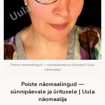
Poiste näomaalingud — sünnipäevale ja üritusele | Uula
näomaalija
Poiste näomaalingud —
sünnipäevale ja üritusele | Uula
näomaalija