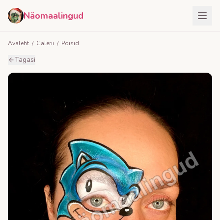
Näomaalingud
Avaleht
/
Galerii
/
Poisid
Tagasi