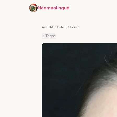
Näomaalingud
Avaleht
/
Galerii
/
Poisid
Tagasi