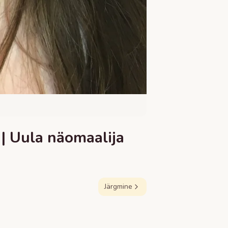
| Uula näomaalija
Järgmine