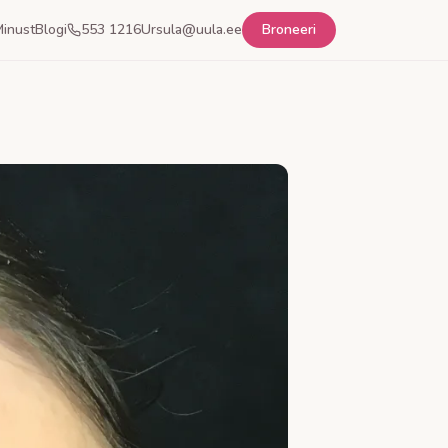
inust
Blogi
553 1216
Ursula@uula.ee
Broneeri