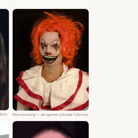
llinn
Klounimaaling — akvagrimm üritusele Tallinnas