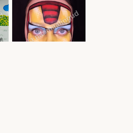
Poiste näomaalingud — sünnipäevale ja
üritusele | Uula näomaalija
a