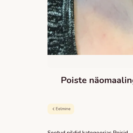
Poiste näomaalin
Eelmine
Seotud pildid kategoorias
Poisid