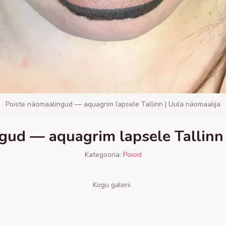
Poiste näomaalingud — aquagrim lapsele Tallinn | Uula näomaalija
gud — aquagrim lapsele Tallinn 
Kategooria:
Poisid
Kogu galerii