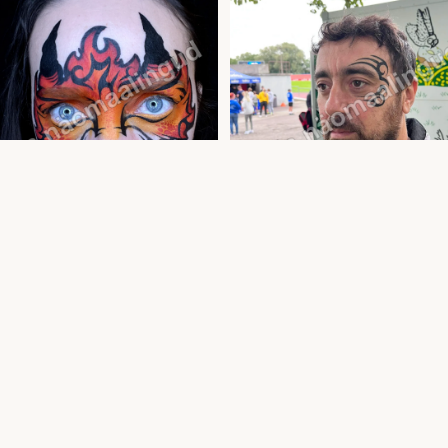
e näomaalingud — professionaalne
Poiste näomaalingud — facepaint lastele j
rimm | Uula näomaalija
täiskasvanutele | Uula näomaalija