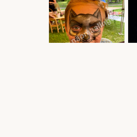
Poiste näomaalingud — Tallinnas ja Harjumaal
Poist
| Uula näomaalija
akvag