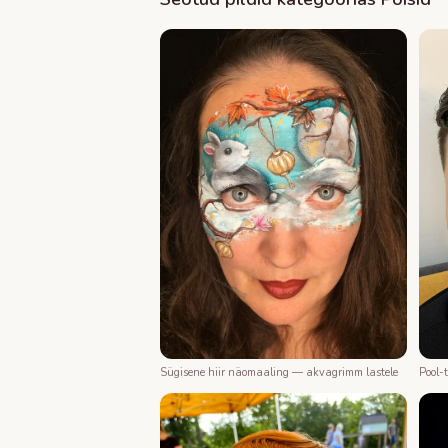
Sügisene hiir näomaaling — akvagrimm lastele
Pool-