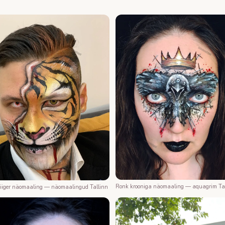
Ronk krooniga näomaaling — aquagrim Ta
tiiger näomaaling — näomaalingud Tallinn