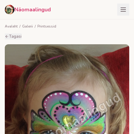
Näomaalingud
Avaleht
/
Galerii
/
Printsessid
Tagasi