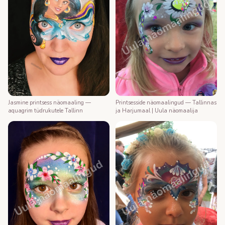
Printsesside näomaalingud — Tallinnas
Jasmine printsess näomaaling —
ja Harjumaal | Uula näomaalija
aquagrim tüdrukutele Tallinn