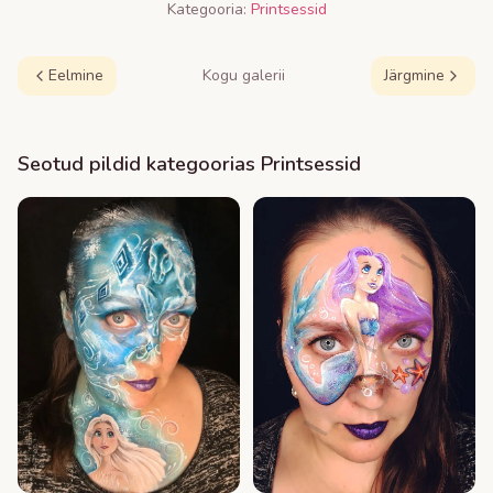
Kategooria:
Printsessid
Eelmine
Kogu galerii
Järgmine
Seotud pildid kategoorias
Printsessid