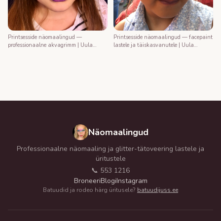
Printsesside näomaalingud —
Printsesside näomaalingud — facepaint
professionaalne akvagrimm | Uula
lastele ja täiskasvanutele | Uula
näomaalija
näomaalija
Näomaalingud
Professionaalne näomaaling ja glitter-tätoveering lastele ja
üritustele
📞 553 1216
Broneeri
Blogi
Instagram
Batuudid ja rodeo härg üritusele?
batuudijuss.ee