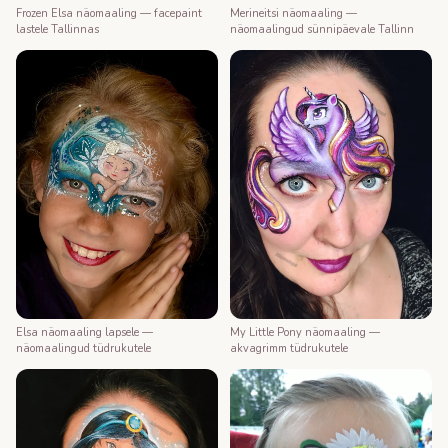
Merineitsi näomaaling —
Frozen Elsa näomaaling — facepaint
näomaalingud sünnipäevale Tallinn
lastele Tallinnas
My Little Pony näomaaling —
Elsa näomaaling lapsele —
akvagrimm tüdrukutele
näomaalingud tüdrukutele