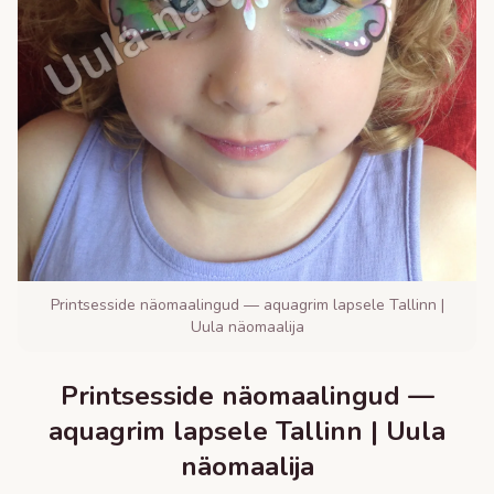
Printsesside näomaalingud — aquagrim lapsele Tallinn |
Uula näomaalija
Printsesside näomaalingud —
aquagrim lapsele Tallinn | Uula
näomaalija