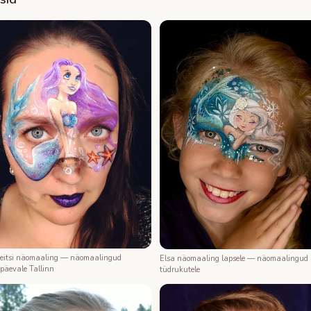
eitsi näomaaling — näomaalingud
Elsa näomaaling lapsele — näomaalingud
päevale Tallinn
tüdrukutele