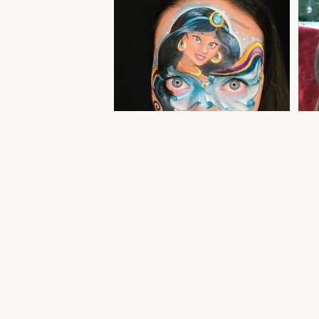
Print
Jasmine printsess näomaaling — aquagrim
Harju
tüdrukutele Tallinn