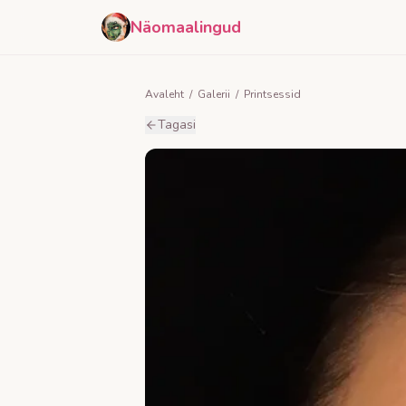
Näomaalingud
Avaleht
/
Galerii
/
Printsessid
Tagasi