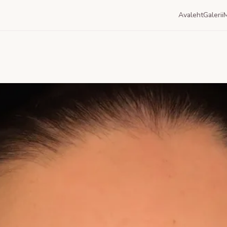
Avaleht
Galerii
M