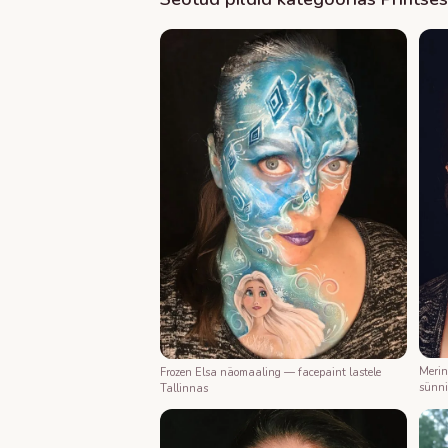
Merin
Frozen Elsa näomaaling — facepaint lastele
sünni
Tallinnas