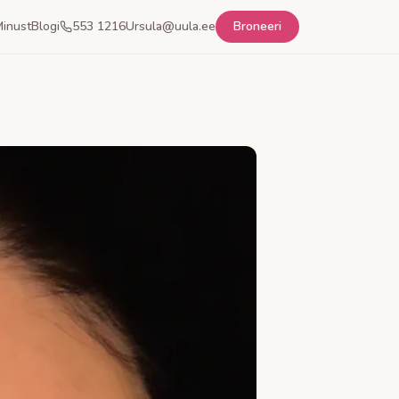
inust
Blogi
553 1216
Ursula@uula.ee
Broneeri