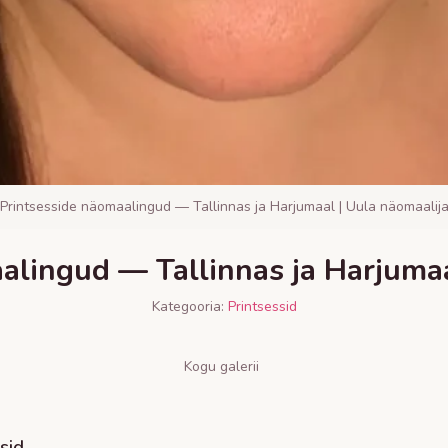
Printsesside näomaalingud — Tallinnas ja Harjumaal | Uula näomaalij
alingud — Tallinnas ja Harjumaa
Kategooria:
Printsessid
Kogu galerii
sid