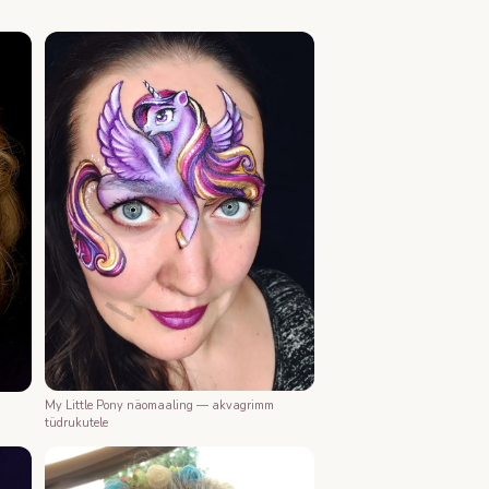
My Little Pony näomaaling — akvagrimm
tüdrukutele