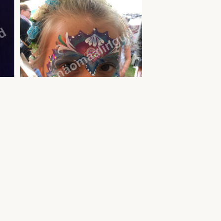
lne
Printsesside näomaalingud — facepaint lastele
ja täiskasvanutele | Uula näomaalija