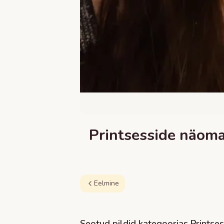
Printsesside näoma
Eelmine
Seotud pildid kategoorias
Printses