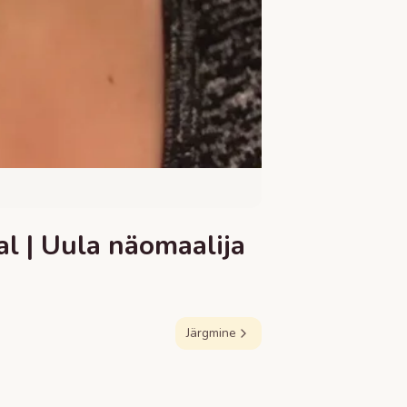
a
l | Uula näomaalija
Järgmine