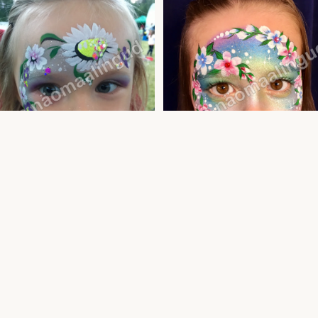
sesside näomaalingud — Tallinnas ja
Printsesside näomaalingud — professionaa
maal | Uula näomaalija
akvagrimm | Uula näomaalija