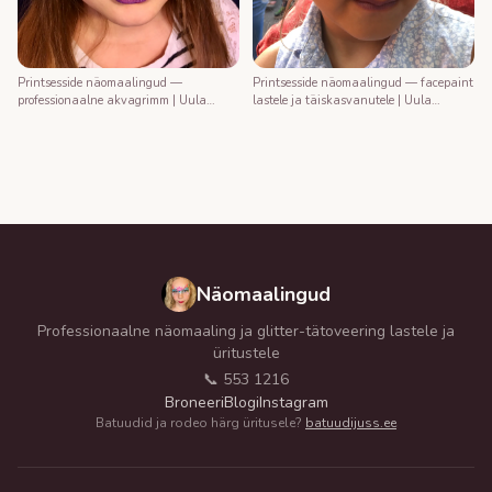
Printsesside näomaalingud —
Printsesside näomaalingud — facepaint
professionaalne akvagrimm | Uula
lastele ja täiskasvanutele | Uula
näomaalija
näomaalija
Näomaalingud
Professionaalne näomaaling ja glitter-tätoveering lastele ja
üritustele
📞 553 1216
Broneeri
Blogi
Instagram
Batuudid ja rodeo härg üritusele?
batuudijuss.ee