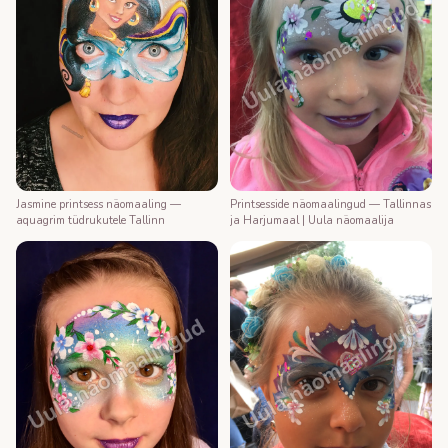
Printsesside näomaalingud — Tallinnas
Jasmine printsess näomaaling —
ja Harjumaal | Uula näomaalija
aquagrim tüdrukutele Tallinn