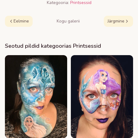
Kategooria:
Printsessid
Eelmine
Kogu galerii
Järgmine
Seotud pildid kategoorias
Printsessid