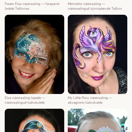
Merineitsi näomaaling —
Frozen Elsa näomaaling — facepaint
näomaalingud sünnipäevale Tallinn
lastele Tallinnas
My Little Pony näomaaling —
Elsa näomaaling lapsele —
akvagrimm tüdrukutele
näomaalingud tüdrukutele