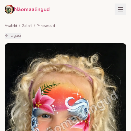
Näomaalingud
Avaleht
/
Galerii
/
Printsessid
Tagasi