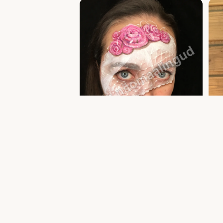
Täiskasvanute näomaalingud ja meik —
Täisk
professionaalne akvagrimm | Uula näomaalija
facep
näoma