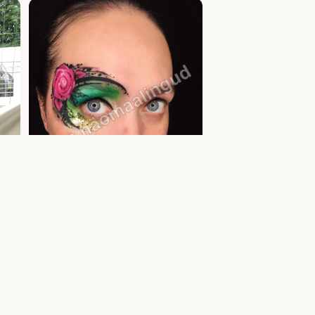
Täiskasvanute näomaalingud ja meik — glitter
a
tattoo ja näomaaling | Uula näomaalija