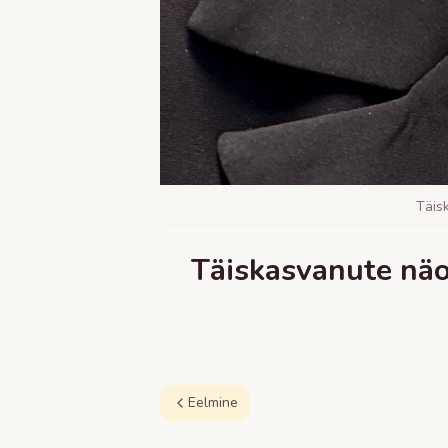
Täis
Täiskasvanute näo
Eelmine