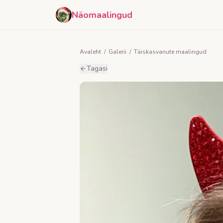
Näomaalingud
Avaleht
/
Galerii
/
Täiskasvanute maalingud
Tagasi