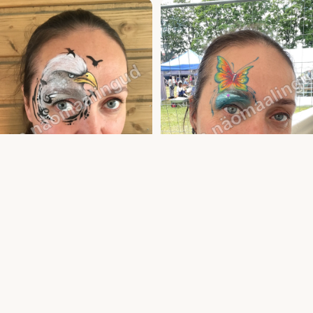
asvanute näomaalingud ja meik —
Täiskasvanute näomaalingud ja meik —
aint lastele ja täiskasvanutele | Uula
sünnipäevale ja üritusele | Uula näomaalij
alija