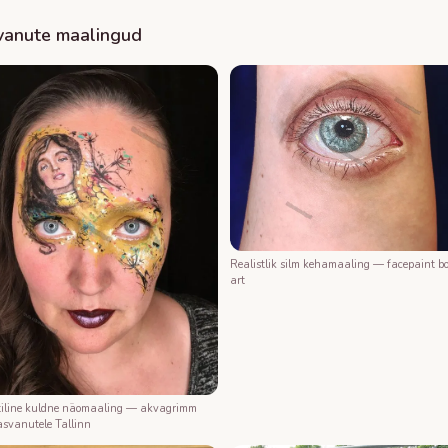
vanute maalingud
Realistlik silm kehamaaling — facepaint b
art
iline kuldne näomaaling — akvagrimm
asvanutele Tallinn