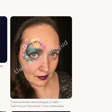
ody
Täiskasvanute näomaalingud ja meik —
Tallinnas ja Harjumaal | Uula näomaalija