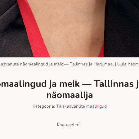
kasvanute näomaalingud ja meik — Tallinnas ja Harjumaal | Uula näoma
maalingud ja meik — Tallinnas j
näomaalija
Kategooria:
Täiskasvanute maalingud
Kogu galerii