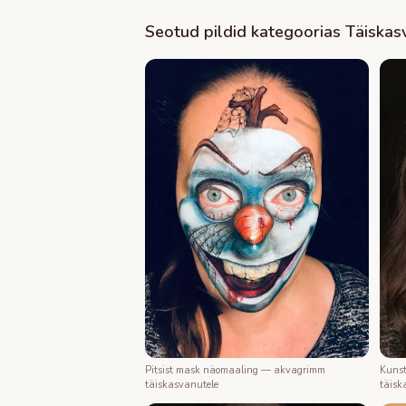
Seotud pildid kategoorias
Täiskas
Kunst
Pitsist mask näomaaling — akvagrimm
täisk
täiskasvanutele