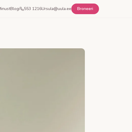
inust
Blogi
553 1216
Ursula@uula.ee
Broneeri