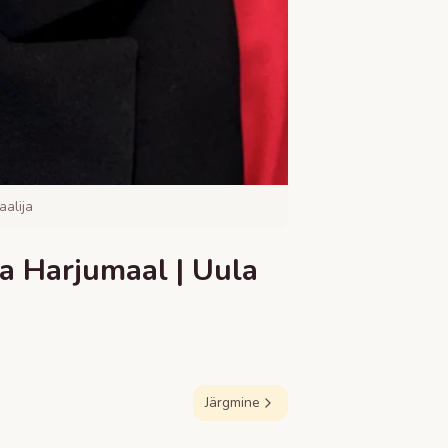
alija
a Harjumaal | Uula
Järgmine