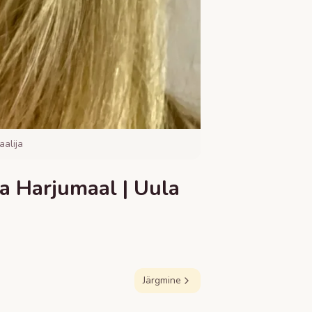
alija
a Harjumaal | Uula
Järgmine