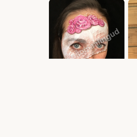
Täiskasvanute näomaalingud ja meik —
Täisk
professionaalne akvagrimm | Uula näomaalija
facep
näoma