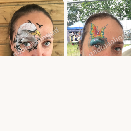
asvanute näomaalingud ja meik —
Täiskasvanute näomaalingud ja meik —
aint lastele ja täiskasvanutele | Uula
sünnipäevale ja üritusele | Uula näomaalij
alija