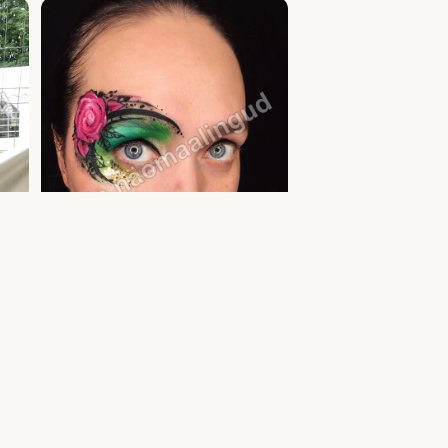
Täiskasvanute näomaalingud ja meik — glitter
a
tattoo ja näomaaling | Uula näomaalija