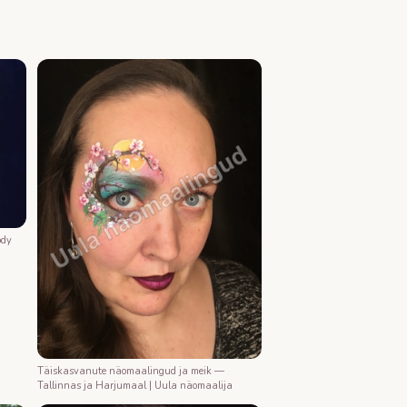
ody
Täiskasvanute näomaalingud ja meik —
Tallinnas ja Harjumaal | Uula näomaalija