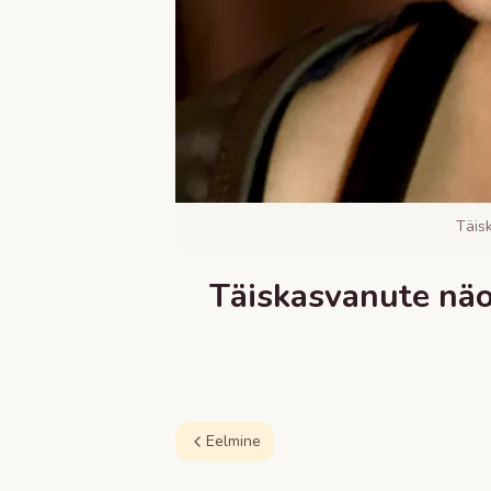
Täis
Täiskasvanute näo
Eelmine