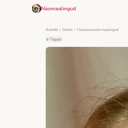
Näomaalingud
Avaleht
/
Galerii
/
Täiskasvanute maalingud
Tagasi