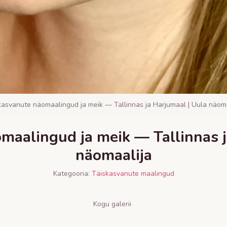
kasvanute näomaalingud ja meik — Tallinnas ja Harjumaal | Uula näoma
maalingud ja meik — Tallinnas j
näomaalija
Kategooria:
Täiskasvanute maalingud
Kogu galerii