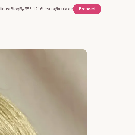
inust
Blogi
553 1216
Ursula@uula.ee
Broneeri