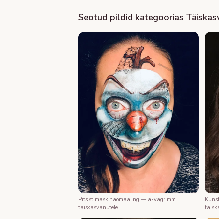
Seotud pildid kategoorias
Täiskas
Kunst
Pitsist mask näomaaling — akvagrimm
täisk
täiskasvanutele