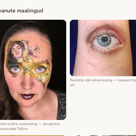
vanute maalingud
Realistlik silm kehamaaling — facepaint b
art
iline kuldne näomaaling — akvagrimm
asvanutele Tallinn