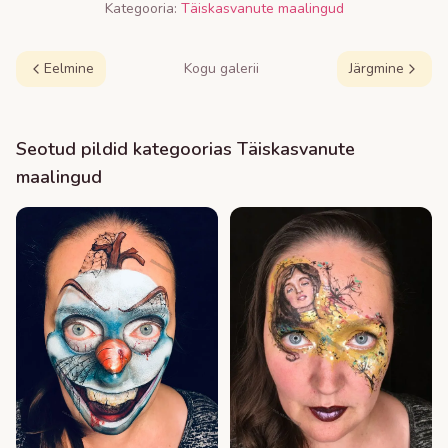
Kategooria:
Täiskasvanute maalingud
Eelmine
Kogu galerii
Järgmine
Seotud pildid kategoorias
Täiskasvanute
maalingud