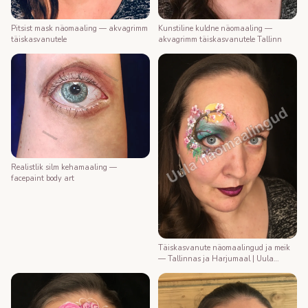
Kunstiline kuldne näomaaling —
Pitsist mask näomaaling — akvagrimm
akvagrimm täiskasvanutele Tallinn
täiskasvanutele
Realistlik silm kehamaaling —
facepaint body art
Täiskasvanute näomaalingud ja meik
— Tallinnas ja Harjumaal | Uula
näomaalija