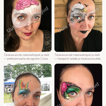
Täiskasvanute näomaalingud ja meik
Täiskasvanute näomaalingud ja meik
— professionaalne akvagrimm | Uula
— facepaint lastele ja täiskasvanutele |
näomaalija
Uula näomaalija