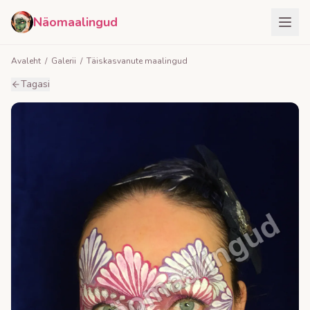
Näomaalingud
Avaleht
/
Galerii
/
Täiskasvanute maalingud
Tagasi