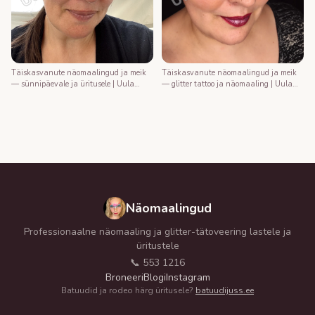
Täiskasvanute näomaalingud ja meik
Täiskasvanute näomaalingud ja meik
— sünnipäevale ja üritusele | Uula
— glitter tattoo ja näomaaling | Uula
näomaalija
näomaalija
Näomaalingud
Professionaalne näomaaling ja glitter-tätoveering lastele ja
üritustele
📞 553 1216
Broneeri
Blogi
Instagram
Batuudid ja rodeo härg üritusele?
batuudijuss.ee