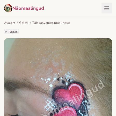
Näomaalingud
Avaleht
/
Galerii
/
Täiskasvanute maalingud
Tagasi