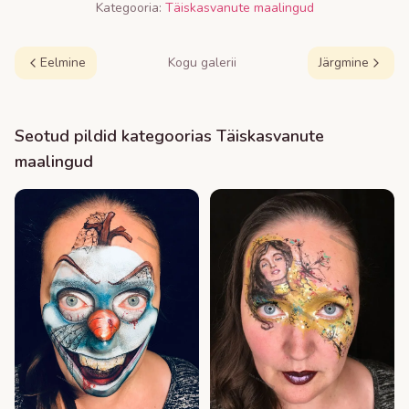
Kategooria:
Täiskasvanute maalingud
Eelmine
Kogu galerii
Järgmine
Seotud pildid kategoorias
Täiskasvanute
maalingud