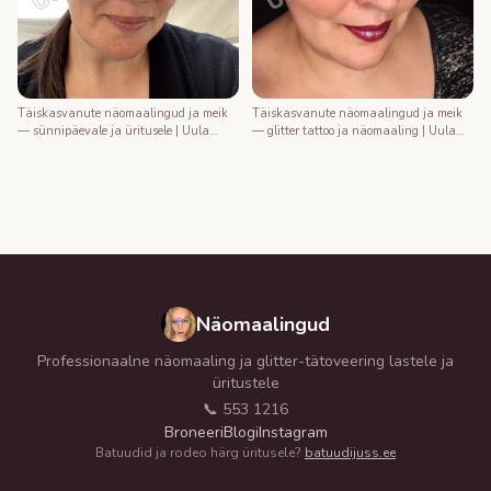
Täiskasvanute näomaalingud ja meik
Täiskasvanute näomaalingud ja meik
— sünnipäevale ja üritusele | Uula
— glitter tattoo ja näomaaling | Uula
näomaalija
näomaalija
Näomaalingud
Professionaalne näomaaling ja glitter-tätoveering lastele ja
üritustele
📞 553 1216
Broneeri
Blogi
Instagram
Batuudid ja rodeo härg üritusele?
batuudijuss.ee