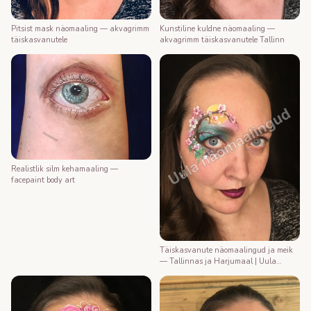
Kunstiline kuldne näomaaling —
Pitsist mask näomaaling — akvagrimm
akvagrimm täiskasvanutele Tallinn
täiskasvanutele
Realistlik silm kehamaaling —
facepaint body art
Täiskasvanute näomaalingud ja meik
— Tallinnas ja Harjumaal | Uula
näomaalija