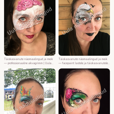
Täiskasvanute näomaalingud ja meik
Täiskasvanute näomaalingud ja meik
— professionaalne akvagrimm | Uula
— facepaint lastele ja täiskasvanutele |
näomaalija
Uula näomaalija