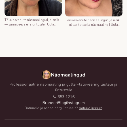
Täiskasvanute näomaalingud ja meik
Täiskasvanute näomaalingud ja meik
— sünnipäevale ja üritusele | Uula
— glitter tattoo ja näomaaling | Uula
näomaalija
näomaalija
Näomaalingud
Professionaalne näomaaling ja glitter-tätoveering lastele ja
üritustele
📞 553 1216
Broneeri
Blogi
Instagram
Batuudid ja rodeo härg üritusele?
batuudijuss.ee