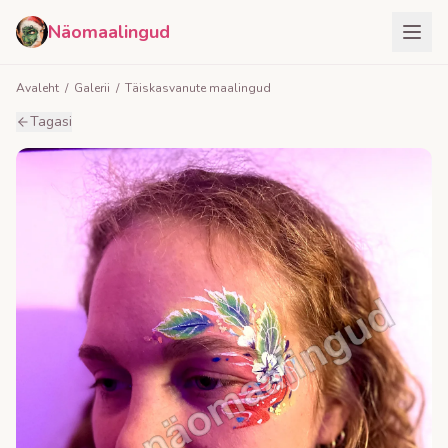
Näomaalingud
Avaleht
/
Galerii
/
Täiskasvanute maalingud
Tagasi