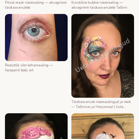
Kunstiline kuldne näomaaling —
Pitsist mask näomaaling — akvagrimm
akvagrimm täiskasvanutele Tallinn
täiskasvanutele
Realistlik silm kehamaaling —
facepaint body art
Täiskasvanute näomaalingud ja meik
— Tallinnas ja Harjumaal | Uula
näomaalija