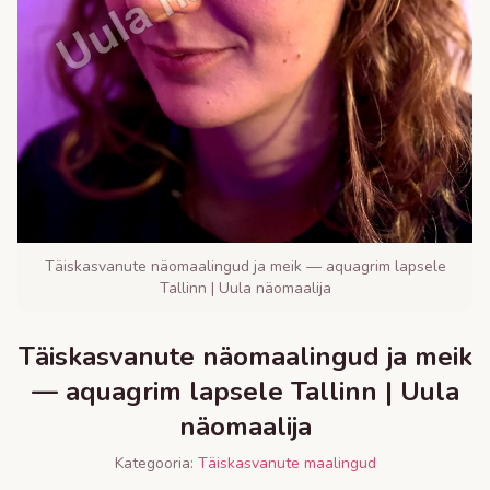
Täiskasvanute näomaalingud ja meik — aquagrim lapsele
Tallinn | Uula näomaalija
Täiskasvanute näomaalingud ja meik
— aquagrim lapsele Tallinn | Uula
näomaalija
Kategooria:
Täiskasvanute maalingud