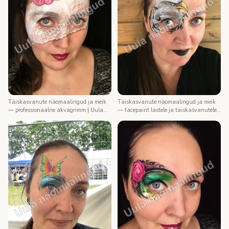
Täiskasvanute näomaalingud ja meik
Täiskasvanute näomaalingud ja meik
— professionaalne akvagrimm | Uula
— facepaint lastele ja täiskasvanutele |
näomaalija
Uula näomaalija