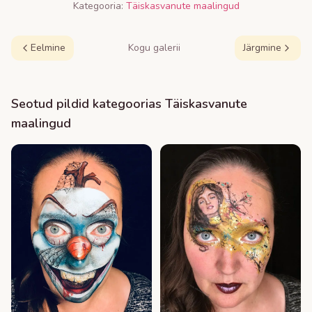
Kategooria:
Täiskasvanute maalingud
Eelmine
Kogu galerii
Järgmine
Seotud pildid kategoorias
Täiskasvanute
maalingud