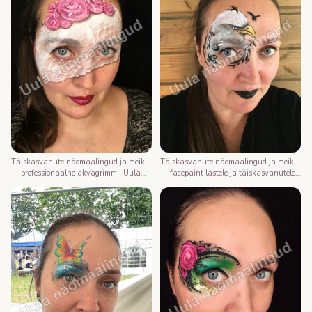
Täiskasvanute näomaalingud ja meik
Täiskasvanute näomaalingud ja meik
— professionaalne akvagrimm | Uula
— facepaint lastele ja täiskasvanutele |
näomaalija
Uula näomaalija