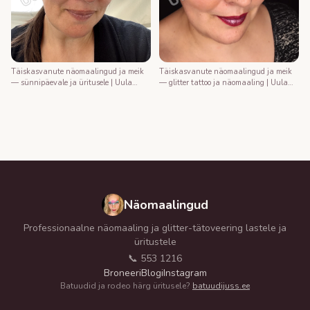
Täiskasvanute näomaalingud ja meik
Täiskasvanute näomaalingud ja meik
— sünnipäevale ja üritusele | Uula
— glitter tattoo ja näomaaling | Uula
näomaalija
näomaalija
Näomaalingud
Professionaalne näomaaling ja glitter-tätoveering lastele ja
üritustele
📞 553 1216
Broneeri
Blogi
Instagram
Batuudid ja rodeo härg üritusele?
batuudijuss.ee