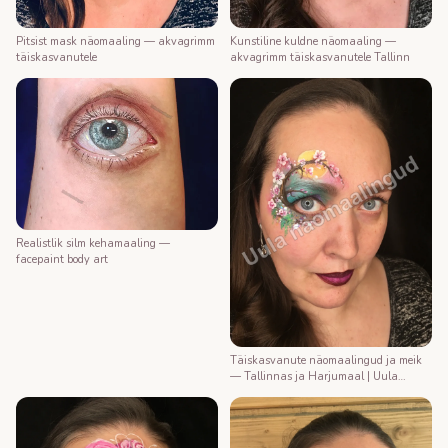
Kunstiline kuldne näomaaling —
Pitsist mask näomaaling — akvagrimm
akvagrimm täiskasvanutele Tallinn
täiskasvanutele
Realistlik silm kehamaaling —
facepaint body art
Täiskasvanute näomaalingud ja meik
— Tallinnas ja Harjumaal | Uula
näomaalija