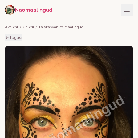
Näomaalingud
Avaleht
/
Galerii
/
Täiskasvanute maalingud
Tagasi