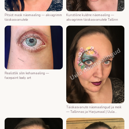
Kunstiline kuldne näomaaling —
Pitsist mask näomaaling — akvagrimm
akvagrimm täiskasvanutele Tallinn
täiskasvanutele
Realistlik silm kehamaaling —
facepaint body art
Täiskasvanute näomaalingud ja meik
— Tallinnas ja Harjumaal | Uula
näomaalija