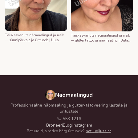
Täiskasvanute näomaalingud ja meik
Täiskasvanute näomaalingud ja meik
— sünnipäevale ja üritusele | Uula
— glitter tattoo ja näomaaling | Uula
näomaalija
näomaalija
Näomaalingud
Professionaalne näomaaling ja glitter-tätoveering lastele ja
üritustele
📞 553 1216
Broneeri
Blogi
Instagram
Batuudid ja rodeo härg üritusele?
batuudijuss.ee