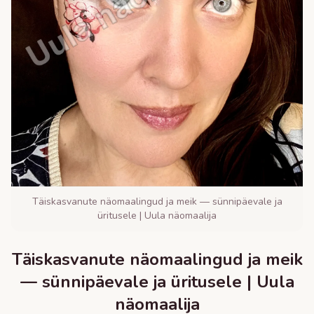
Täiskasvanute näomaalingud ja meik — sünnipäevale ja
üritusele | Uula näomaalija
Täiskasvanute näomaalingud ja meik
— sünnipäevale ja üritusele | Uula
näomaalija