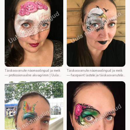
Täiskasvanute näomaalingud ja meik
Täiskasvanute näomaalingud ja meik
— professionaalne akvagrimm | Uula
— facepaint lastele ja täiskasvanutele |
näomaalija
Uula näomaalija