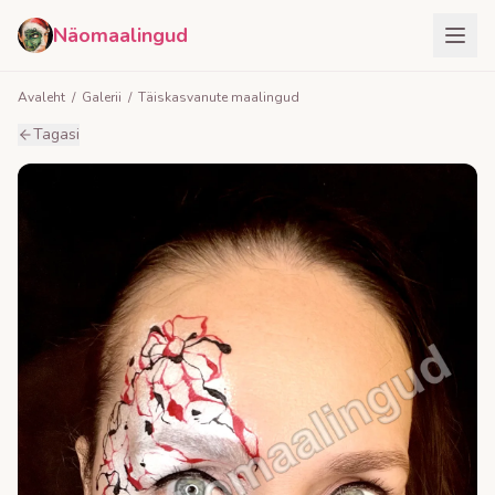
Näomaalingud
Avaleht
/
Galerii
/
Täiskasvanute maalingud
Tagasi