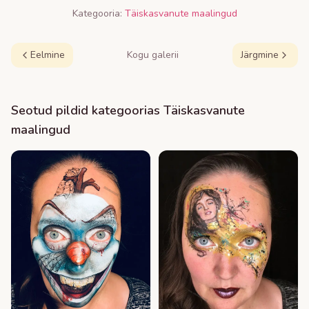
Kategooria:
Täiskasvanute maalingud
Eelmine
Kogu galerii
Järgmine
Seotud pildid kategoorias
Täiskasvanute
maalingud