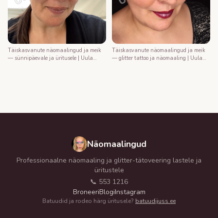
Täiskasvanute näomaalingud ja meik
Täiskasvanute näomaalingud ja meik
— sünnipäevale ja üritusele | Uula
— glitter tattoo ja näomaaling | Uula
näomaalija
näomaalija
Näomaalingud
Professionaalne näomaaling ja glitter-tätoveering lastele ja
üritustele
📞 553 1216
Broneeri
Blogi
Instagram
Batuudid ja rodeo härg üritusele?
batuudijuss.ee