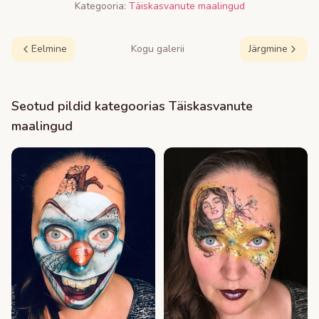
Kategooria:
Täiskasvanute maalingud
Eelmine
Kogu galerii
Järgmine
Seotud pildid kategoorias
Täiskasvanute
maalingud