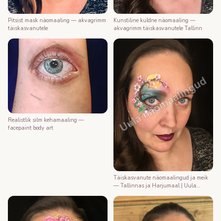
Kunstiline kuldne näomaaling —
Pitsist mask näomaaling — akvagrimm
akvagrimm täiskasvanutele Tallinn
täiskasvanutele
Realistlik silm kehamaaling —
facepaint body art
Täiskasvanute näomaalingud ja meik
— Tallinnas ja Harjumaal | Uula
näomaalija