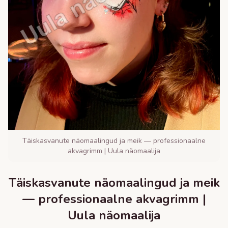
Täiskasvanute näomaalingud ja meik — professionaalne
akvagrimm | Uula näomaalija
Täiskasvanute näomaalingud ja meik
— professionaalne akvagrimm |
Uula näomaalija