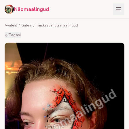
Näomaalingud
Avaleht
/
Galerii
/
Täiskasvanute maalingud
Tagasi