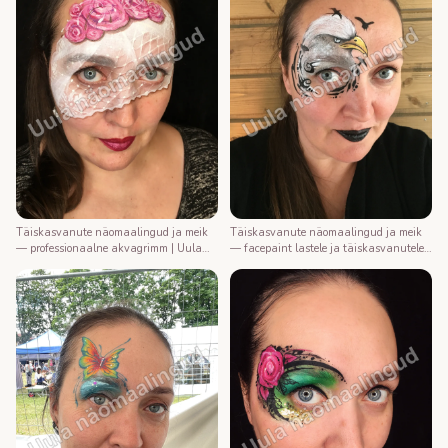
Täiskasvanute näomaalingud ja meik
Täiskasvanute näomaalingud ja meik
— professionaalne akvagrimm | Uula
— facepaint lastele ja täiskasvanutele |
näomaalija
Uula näomaalija