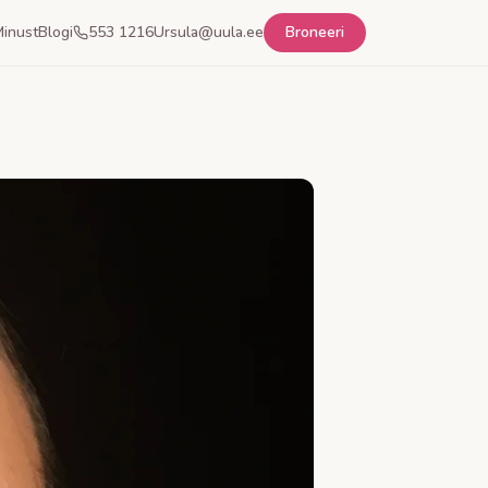
inust
Blogi
553 1216
Ursula@uula.ee
Broneeri