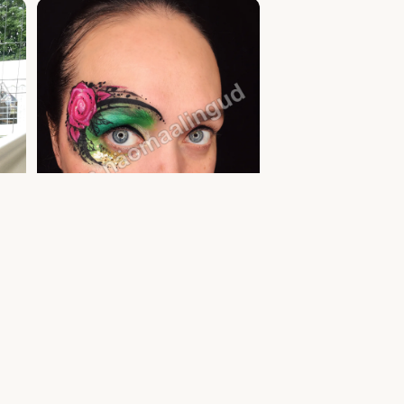
Täiskasvanute näomaalingud ja meik — glitter
a
tattoo ja näomaaling | Uula näomaalija