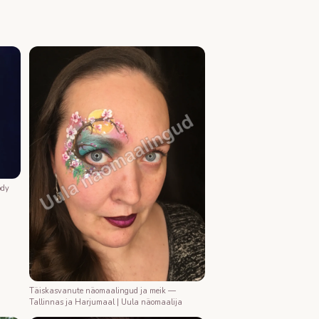
ody
Täiskasvanute näomaalingud ja meik —
Tallinnas ja Harjumaal | Uula näomaalija