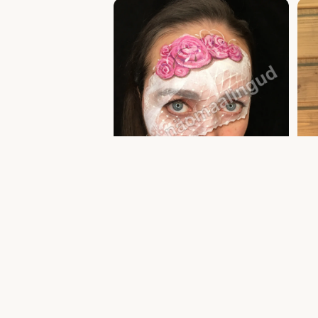
Täiskasvanute näomaalingud ja meik —
Täisk
professionaalne akvagrimm | Uula näomaalija
facep
näoma