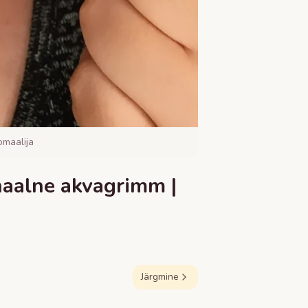
omaalija
naalne akvagrimm |
Järgmine