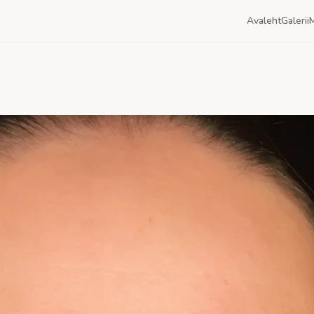
Avaleht
Galerii
M