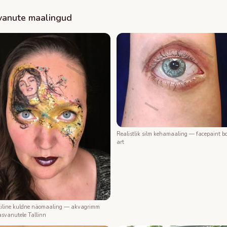
vanute maalingud
Realistlik silm kehamaaling — facepaint b
art
iline kuldne näomaaling — akvagrimm
asvanutele Tallinn