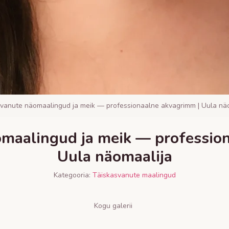
vanute näomaalingud ja meik — professionaalne akvagrimm | Uula nä
maalingud ja meik — professio
Uula näomaalija
Kategooria:
Täiskasvanute maalingud
Kogu galerii