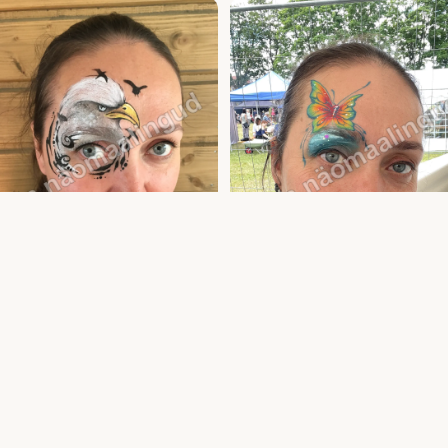
asvanute näomaalingud ja meik —
Täiskasvanute näomaalingud ja meik —
aint lastele ja täiskasvanutele | Uula
sünnipäevale ja üritusele | Uula näomaalij
alija