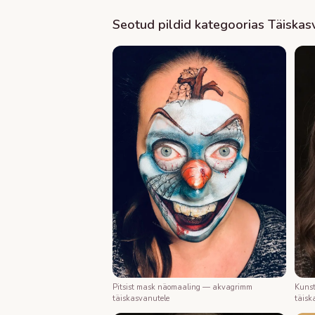
Seotud pildid kategoorias
Täiskas
Kunst
Pitsist mask näomaaling — akvagrimm
täisk
täiskasvanutele