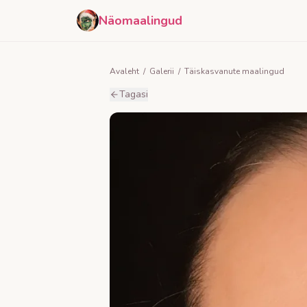
Näomaalingud
Avaleht
/
Galerii
/
Täiskasvanute maalingud
Tagasi