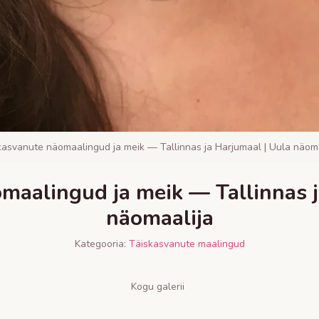
kasvanute näomaalingud ja meik — Tallinnas ja Harjumaal | Uula näoma
maalingud ja meik — Tallinnas j
näomaalija
Kategooria:
Täiskasvanute maalingud
Kogu galerii