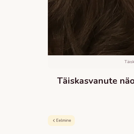
Täis
Täiskasvanute näo
Eelmine