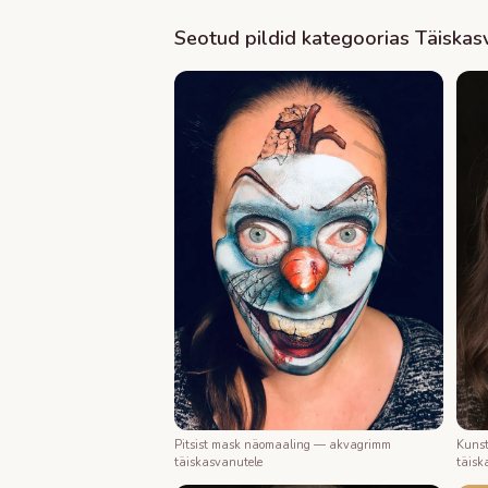
Seotud pildid kategoorias
Täiskas
Kunst
Pitsist mask näomaaling — akvagrimm
täisk
täiskasvanutele