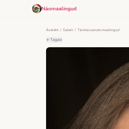
Näomaalingud
Avaleht
/
Galerii
/
Täiskasvanute maalingud
Tagasi