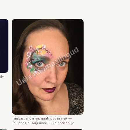
ody
Täiskasvanute näomaalingud ja meik —
Tallinnas ja Harjumaal | Uula näomaalija