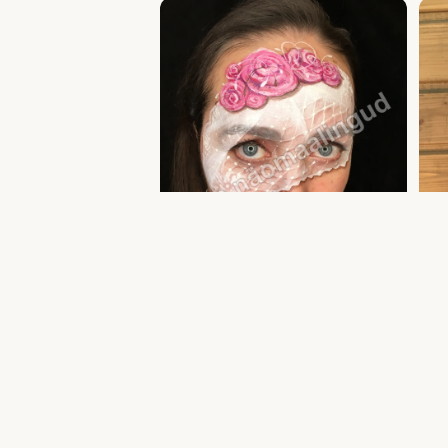
Täiskasvanute näomaalingud ja meik —
Täisk
professionaalne akvagrimm | Uula näomaalija
facep
näoma