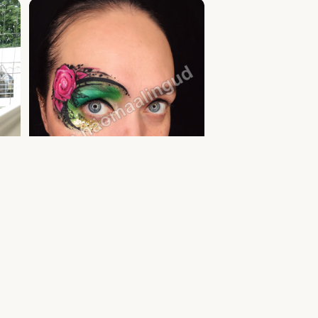
Täiskasvanute näomaalingud ja meik — glitter
a
tattoo ja näomaaling | Uula näomaalija