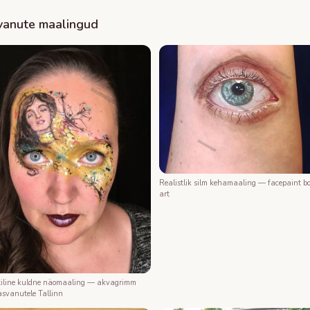
vanute maalingud
Realistlik silm kehamaaling — facepaint b
art
iline kuldne näomaaling — akvagrimm
asvanutele Tallinn