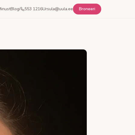
inust
Blogi
553 1216
Ursula@uula.ee
Broneeri