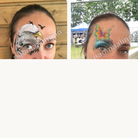
asvanute näomaalingud ja meik —
Täiskasvanute näomaalingud ja meik —
aint lastele ja täiskasvanutele | Uula
sünnipäevale ja üritusele | Uula näomaalij
alija