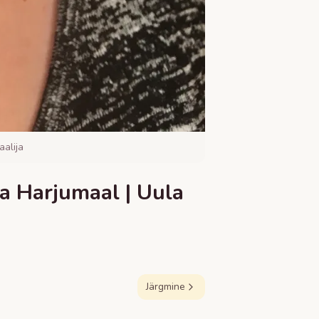
alija
a Harjumaal | Uula
Järgmine