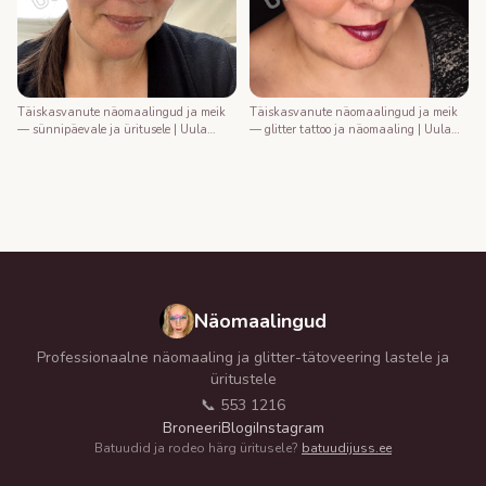
Täiskasvanute näomaalingud ja meik
Täiskasvanute näomaalingud ja meik
— sünnipäevale ja üritusele | Uula
— glitter tattoo ja näomaaling | Uula
näomaalija
näomaalija
Näomaalingud
Professionaalne näomaaling ja glitter-tätoveering lastele ja
üritustele
📞 553 1216
Broneeri
Blogi
Instagram
Batuudid ja rodeo härg üritusele?
batuudijuss.ee