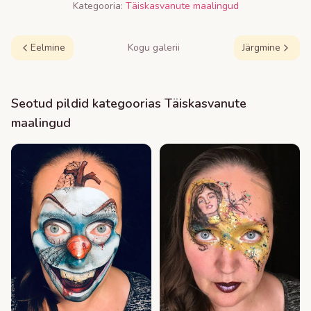
Kategooria:
Täiskasvanute maalingud
Eelmine
Kogu galerii
Järgmine
Seotud pildid kategoorias
Täiskasvanute
maalingud