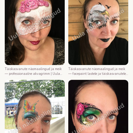
Täiskasvanute näomaalingud ja meik
Täiskasvanute näomaalingud ja meik
— professionaalne akvagrimm | Uula
— facepaint lastele ja täiskasvanutele |
näomaalija
Uula näomaalija