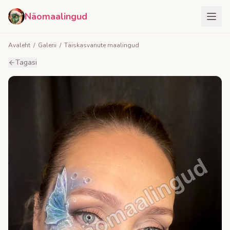
Näomaalingud
Avaleht
/
Galerii
/
Täiskasvanute maalingud
Tagasi