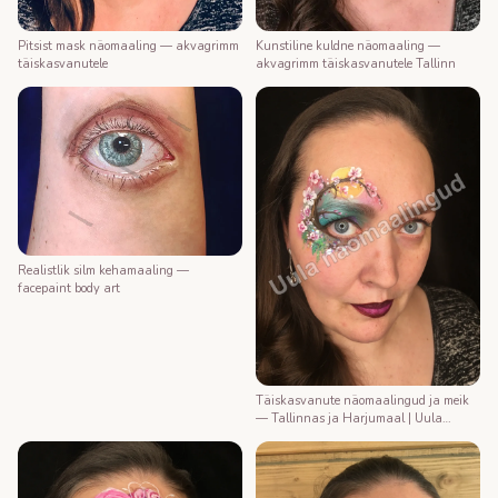
Kunstiline kuldne näomaaling —
Pitsist mask näomaaling — akvagrimm
akvagrimm täiskasvanutele Tallinn
täiskasvanutele
Realistlik silm kehamaaling —
facepaint body art
Täiskasvanute näomaalingud ja meik
— Tallinnas ja Harjumaal | Uula
näomaalija