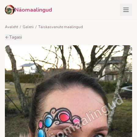
Näomaalingud
Avaleht
/
Galerii
/
Täiskasvanute maalingud
Tagasi