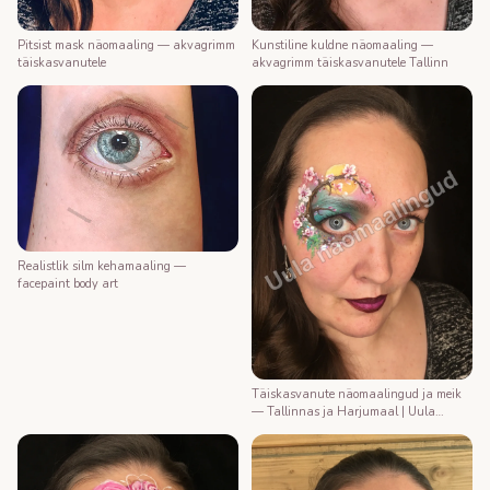
Kunstiline kuldne näomaaling —
Pitsist mask näomaaling — akvagrimm
akvagrimm täiskasvanutele Tallinn
täiskasvanutele
Realistlik silm kehamaaling —
facepaint body art
Täiskasvanute näomaalingud ja meik
— Tallinnas ja Harjumaal | Uula
näomaalija