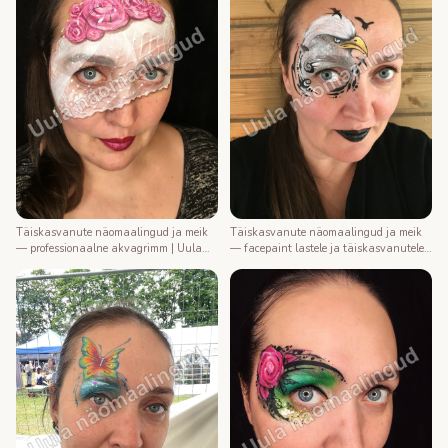
Täiskasvanute näomaalingud ja meik
Täiskasvanute näomaalingud ja meik
— professionaalne akvagrimm | Uula
— facepaint lastele ja täiskasvanutele |
näomaalija
Uula näomaalija