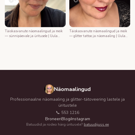
Täiskasvanute näomaalingud ja meik
Täiskasvanute näomaalingud ja meik
— sünnipäevale ja üritusele | Uula
— glitter tattoo ja näomaaling | Uula
näomaalija
näomaalija
Näomaalingud
Professionaalne näomaaling ja glitter-tätoveering lastele ja
üritustele
📞 553 1216
Broneeri
Blogi
Instagram
Batuudid ja rodeo härg üritusele?
batuudijuss.ee