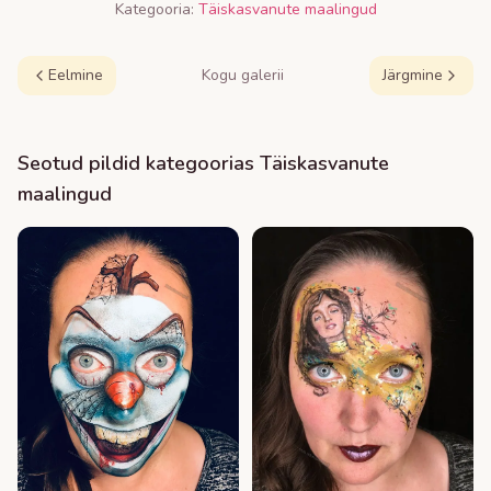
Kategooria:
Täiskasvanute maalingud
Eelmine
Kogu galerii
Järgmine
Seotud pildid kategoorias
Täiskasvanute
maalingud