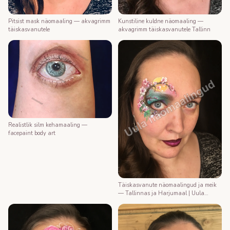
Kunstiline kuldne näomaaling —
Pitsist mask näomaaling — akvagrimm
akvagrimm täiskasvanutele Tallinn
täiskasvanutele
Realistlik silm kehamaaling —
facepaint body art
Täiskasvanute näomaalingud ja meik
— Tallinnas ja Harjumaal | Uula
näomaalija