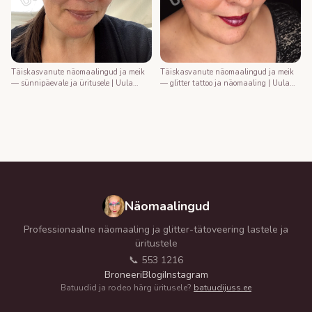
Täiskasvanute näomaalingud ja meik
Täiskasvanute näomaalingud ja meik
— sünnipäevale ja üritusele | Uula
— glitter tattoo ja näomaaling | Uula
näomaalija
näomaalija
Näomaalingud
Professionaalne näomaaling ja glitter-tätoveering lastele ja
üritustele
📞 553 1216
Broneeri
Blogi
Instagram
Batuudid ja rodeo härg üritusele?
batuudijuss.ee