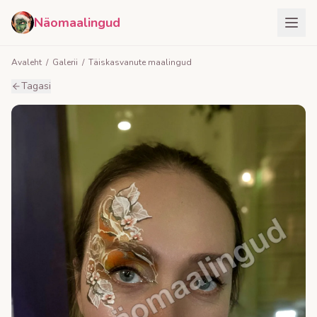
Näomaalingud
Avaleht
/
Galerii
/
Täiskasvanute maalingud
Tagasi