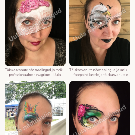
Täiskasvanute näomaalingud ja meik
Täiskasvanute näomaalingud ja meik
— professionaalne akvagrimm | Uula
— facepaint lastele ja täiskasvanutele |
näomaalija
Uula näomaalija