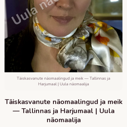
Täiskasvanute näomaalingud ja meik — Tallinnas ja
Harjumaal | Uula näomaalija
Täiskasvanute näomaalingud ja meik
— Tallinnas ja Harjumaal | Uula
näomaalija