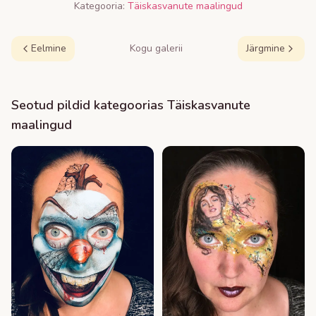
Kategooria:
Täiskasvanute maalingud
Eelmine
Kogu galerii
Järgmine
Seotud pildid kategoorias
Täiskasvanute
maalingud