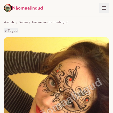
Näomaalingud
Avaleht
/
Galerii
/
Täiskasvanute maalingud
Tagasi