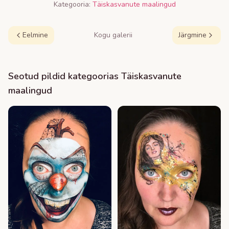
Kategooria:
Täiskasvanute maalingud
Eelmine
Kogu galerii
Järgmine
Seotud pildid kategoorias
Täiskasvanute
maalingud