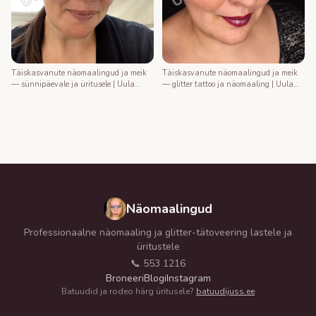
Täiskasvanute näomaalingud ja meik
Täiskasvanute näomaalingud ja meik
— sünnipäevale ja üritusele | Uula
— glitter tattoo ja näomaaling | Uula
näomaalija
näomaalija
Näomaalingud
Professionaalne näomaaling ja glitter-tätoveering lastele ja
üritustele
📞 553 1216
Broneeri
Blogi
Instagram
Batuudid ja rodeo härg üritusele?
batuudijuss.ee