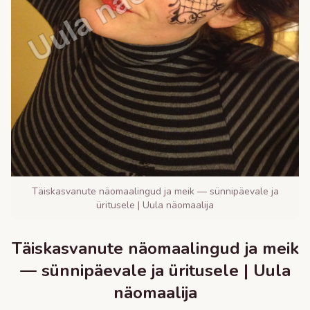
Täiskasvanute näomaalingud ja meik — sünnipäevale ja
üritusele | Uula näomaalija
Täiskasvanute näomaalingud ja meik
— sünnipäevale ja üritusele | Uula
näomaalija