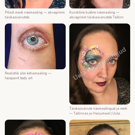
Kunstiline kuldne näomaaling —
Pitsist mask näomaaling — akvagrimm
akvagrimm täiskasvanutele Tallinn
täiskasvanutele
Realistlik silm kehamaaling —
facepaint body art
Täiskasvanute näomaalingud ja meik
— Tallinnas ja Harjumaal | Uula
näomaalija