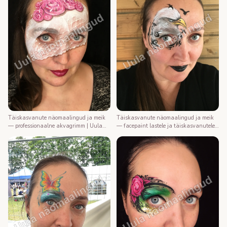
Täiskasvanute näomaalingud ja meik
Täiskasvanute näomaalingud ja meik
— professionaalne akvagrimm | Uula
— facepaint lastele ja täiskasvanutele |
näomaalija
Uula näomaalija