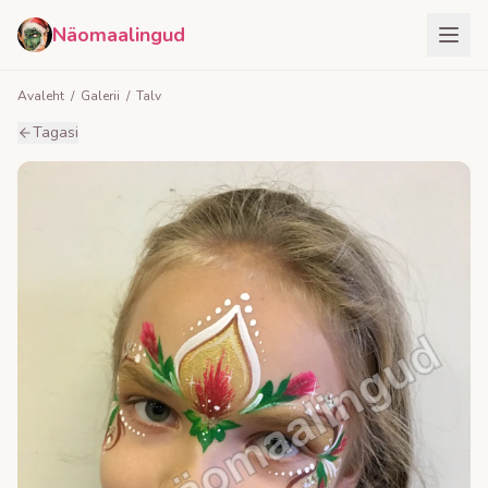
Näomaalingud
Avaleht
/
Galerii
/
Talv
Tagasi