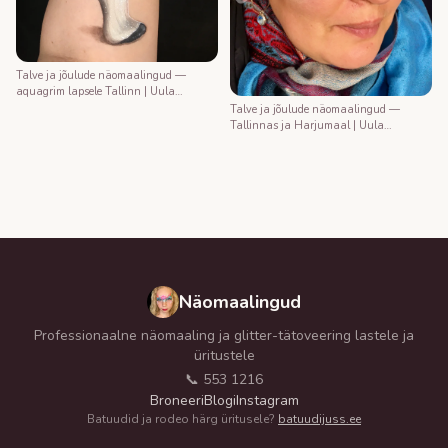
Talve ja jõulude näomaalingud —
aquagrim lapsele Tallinn | Uula
näomaalija
Talve ja jõulude näomaalingud —
Tallinnas ja Harjumaal | Uula
näomaalija
Näomaalingud
Professionaalne näomaaling ja glitter-tätoveering lastele ja
üritustele
📞 553 1216
Broneeri
Blogi
Instagram
Batuudid ja rodeo härg üritusele?
batuudijuss.ee