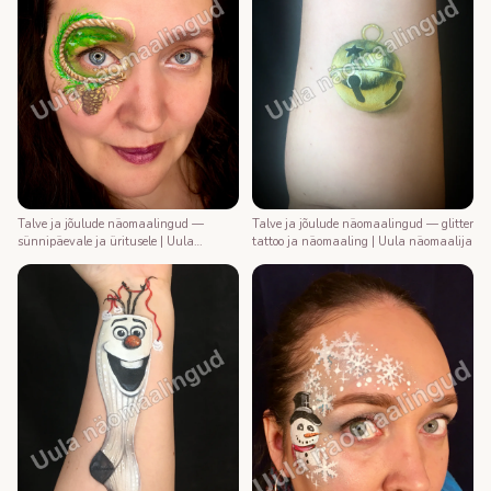
Talve ja jõulude näomaalingud —
Talve ja jõulude näomaalingud — glitter
sünnipäevale ja üritusele | Uula
tattoo ja näomaaling | Uula näomaalija
näomaalija