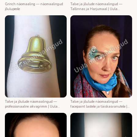
Talve ja jõulude näomaalingud —
Grinch näomaaling — näomaalingud
Tallinnas ja Harjumaal | Uula
jõulupeole
näomaalija
Talve ja jõulude näomaalingud —
Talve ja jõulude näomaalingud —
professionaalne akvagrimm | Uula
facepaint lastele ja täiskasvanutele |
näomaalija
Uula näomaalija