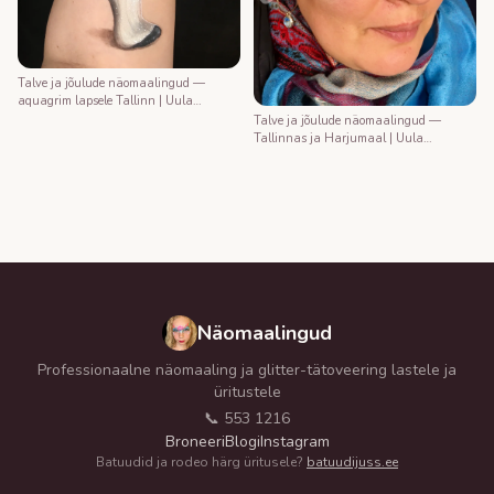
Talve ja jõulude näomaalingud —
aquagrim lapsele Tallinn | Uula
näomaalija
Talve ja jõulude näomaalingud —
Tallinnas ja Harjumaal | Uula
näomaalija
Näomaalingud
Professionaalne näomaaling ja glitter-tätoveering lastele ja
üritustele
📞 553 1216
Broneeri
Blogi
Instagram
Batuudid ja rodeo härg üritusele?
batuudijuss.ee