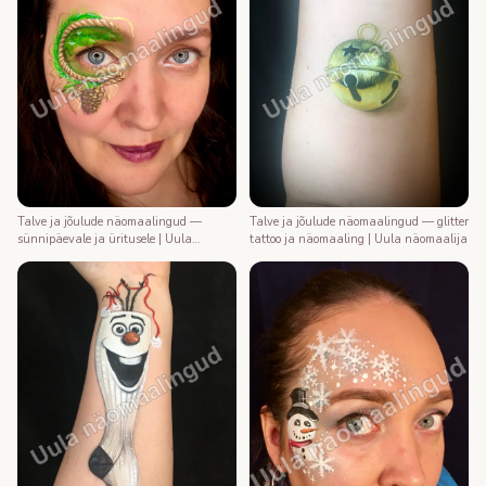
Talve ja jõulude näomaalingud —
Talve ja jõulude näomaalingud — glitter
sünnipäevale ja üritusele | Uula
tattoo ja näomaaling | Uula näomaalija
näomaalija