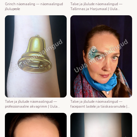
Talve ja jõulude näomaalingud —
Grinch näomaaling — näomaalingud
Tallinnas ja Harjumaal | Uula
jõulupeole
näomaalija
Talve ja jõulude näomaalingud —
Talve ja jõulude näomaalingud —
professionaalne akvagrimm | Uula
facepaint lastele ja täiskasvanutele |
näomaalija
Uula näomaalija