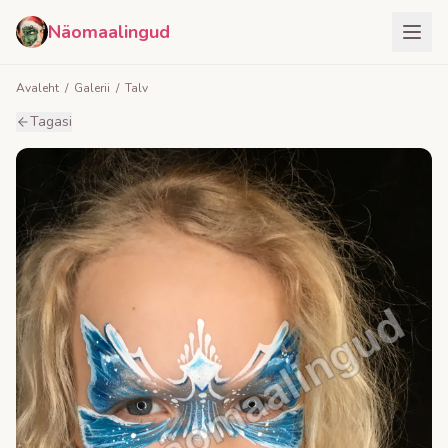
Näomaalingud
Avaleht
/
Galerii
/
Talv
Tagasi