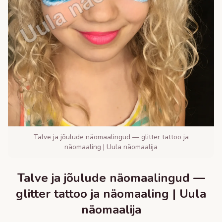
Talve ja jõulude näomaalingud — glitter tattoo ja
näomaaling | Uula näomaalija
Talve ja jõulude näomaalingud —
glitter tattoo ja näomaaling | Uula
näomaalija